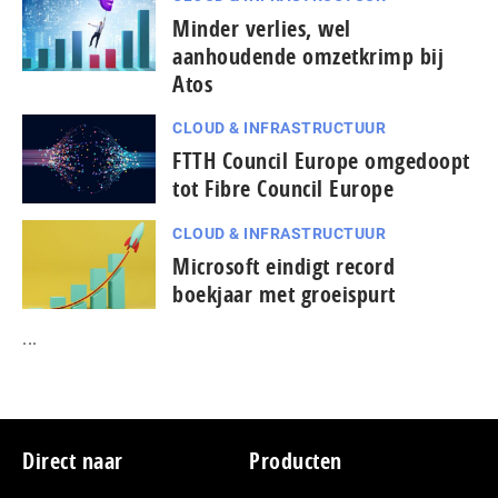
Minder verlies, wel
aanhoudende omzetkrimp bij
Atos
CLOUD & INFRASTRUCTUUR
FTTH Council Europe omgedoopt
tot Fibre Council Europe
CLOUD & INFRASTRUCTUUR
Microsoft eindigt record
boekjaar met groeispurt
...
Footer
Direct naar
Producten