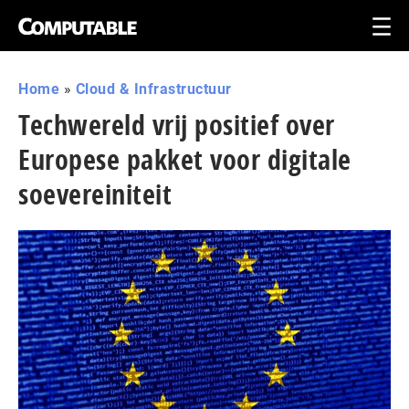
Home
»
Cloud & Infrastructuur
Techwereld vrij positief over
Europese pakket voor digitale
soe­ve­rei­ni­teit