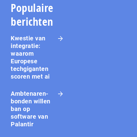
Populaire
berichten
Kwestie van
integratie:
waarom
Europese
techgiganten
scoren met ai
Amb­te­na­ren­
bon­den willen
ban op
software van
Palantir