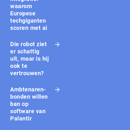
waarom
Europese
techgiganten
scoren met ai
Die robot ziet
er schattig
uit, maar is hij
ook te
vertrouwen?
Amb­te­na­ren­
bon­den willen
ban op
software van
Palantir