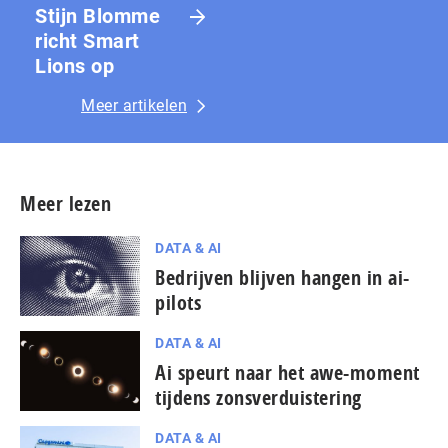
Stijn Blomme
richt Smart
Lions op
Meer artikelen
Meer lezen
DATA & AI
Bedrijven blijven hangen in ai-
pilots
DATA & AI
Ai speurt naar het awe-moment
tijdens zons­ver­duis­te­ring
DATA & AI