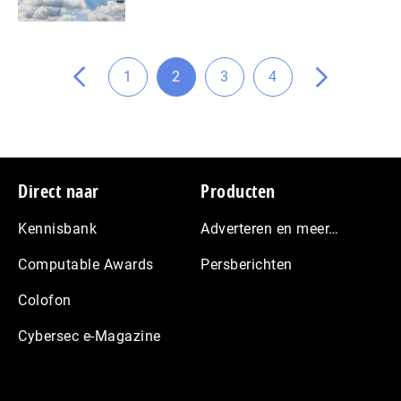
vorige
de
naar
Ga
1
2
3
4
Ga
Ga
Ga
Ga
Ga
naar
naar
naar
naar
naar
pagina
pagina
pagina
pagina
de
volgende
pagina
Footer
Direct naar
Producten
Kennisbank
Adverteren en meer…
Computable Awards
Persberichten
Colofon
Cybersec e-Magazine