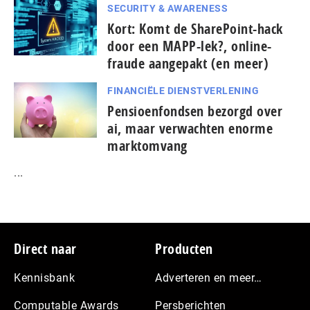
SECURITY & AWARENESS
Kort: Komt de SharePoint-hack
door een MAPP-lek?, online-
fraude aangepakt (en meer)
FINANCIËLE DIENSTVERLENING
Pensioenfondsen bezorgd over
ai, maar verwachten enorme
marktomvang
...
Footer
Direct naar
Producten
Kennisbank
Adverteren en meer…
Computable Awards
Persberichten