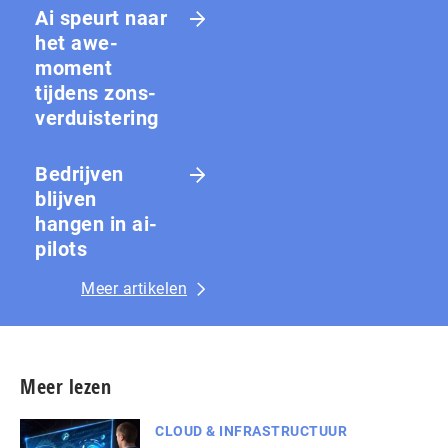
Ai speurt naar
het awe-
moment
tijdens zons­
ver­duis­te­ring
Bedrijven
blijven
hangen in ai-
pilots
Meer artikelen
Meer lezen
CLOUD & INFRASTRUCTUUR