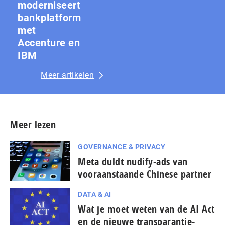
moderniseert
bankplatform
met
Accenture en
IBM
Meer artikelen
Meer lezen
GOVERNANCE & PRIVACY
Meta duldt nudify-ads van
vooraanstaande Chinese partner
DATA & AI
Wat je moet weten van de AI Act
en de nieuwe transparantie-