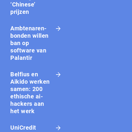
‘Chinese’
prijzen
Amb­te­na­ren­
bon­den willen
ban op
software van
Palantir
Belfius en
Aikido werken
samen: 200
ethische ai-
hackers aan
het werk
UniCredit