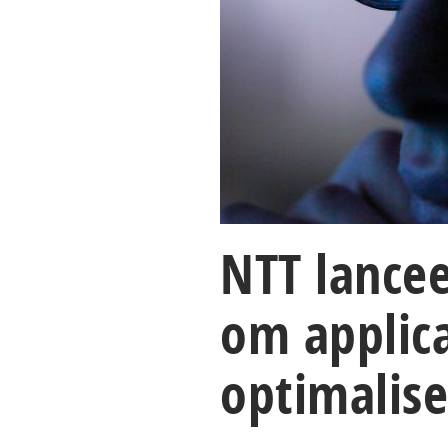
NTT lancee
om applica
optimalis