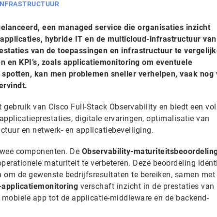
INFRASTRUCTUUR
gelanceerd, een managed service die organisaties inzicht
 applicaties, hybride IT en de multicloud-infrastructuur va
restaties van de toepassingen en infrastructuur te vergelij
n en KPI’s, zoals applicatiemonitoring om eventuele
e spotten, kan men problemen sneller verhelpen, vaak nog 
ervindt.
gebruik van Cisco Full-Stack Observability en biedt een vol
pplicatieprestaties, digitale ervaringen, optimalisatie van
uctuur en netwerk- en applicatiebeveiliging.
t twee componenten. De
Observability-maturiteitsbeoordelin
perationele maturiteit te verbeteren. Deze beoordeling identi
ën om de gewenste bedrijfsresultaten te bereiken, samen met
-applicatiemonitoring
verschaft inzicht in de prestaties van
n mobiele app tot de applicatie-middleware en de backend-