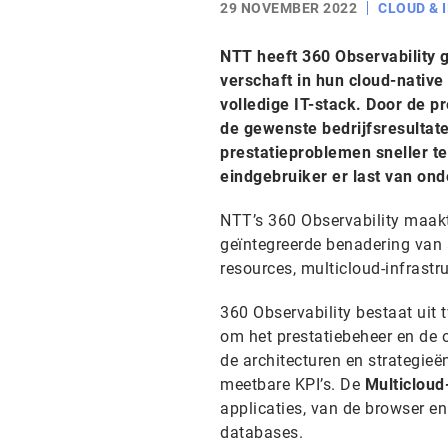
29 NOVEMBER 2022
CLOUD & 
NTT heeft 360 Observability 
verschaft in hun cloud-native
volledige IT-stack. Door de p
de gewenste bedrijfsresultate
prestatieproblemen sneller t
eindgebruiker er last van ond
NTT’s 360 Observability maakt 
geïntegreerde benadering van a
resources, multicloud-infrastr
360 Observability bestaat ui
om het prestatiebeheer en de o
de architecturen en strategie
meetbare KPI’s. De
Multicloud
applicaties, van de browser e
databases.