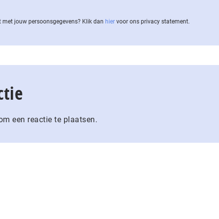
 met jouw per­soons­ge­ge­vens? Klik dan
hier
voor ons privacy statement.
ctie
m een reactie te plaatsen.