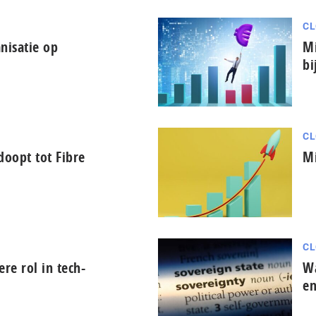
CL
nisatie op
Mi
bi
CL
oopt tot Fibre
Mi
CL
tere rol in tech-
Wa
en