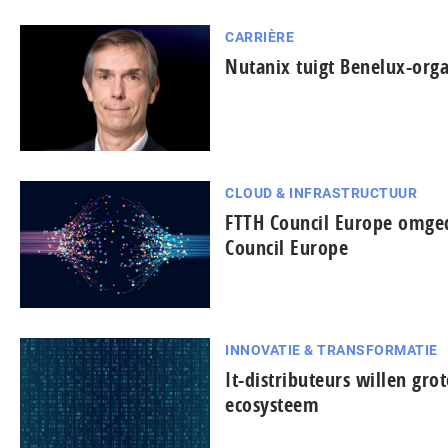
CARRIÈRE
Nutanix tuigt Benelux-orga
CLOUD & INFRASTRUCTUUR
FTTH Council Europe omged
Council Europe
INNOVATIE & TRANSFORMATIE
It-dis­tri­bu­teurs willen gro
ecosysteem