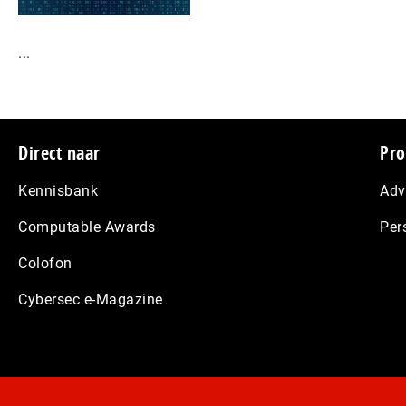
...
Footer
Direct naar
Pro
Kennisbank
Adv
Computable Awards
Per
Colofon
Cybersec e-Magazine