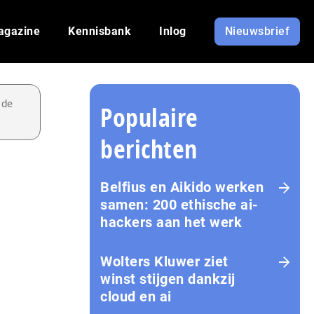
agazine
Kennisbank
Inlog
Nieuwsbrief
 de
Populaire
berichten
Belfius en Aikido werken
samen: 200 ethische ai-
hackers aan het werk
Wolters Kluwer ziet
winst stijgen dankzij
cloud en ai