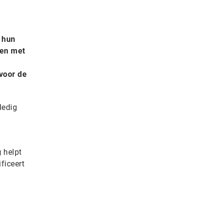
n hun
ken met
voor de
ledig
g
helpt
ficeert