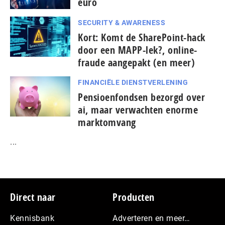
euro
SECURITY & AWARENESS
Kort: Komt de SharePoint-hack
door een MAPP-lek?, online-
fraude aangepakt (en meer)
FINANCIËLE DIENSTVERLENING
Pensioenfondsen bezorgd over
ai, maar verwachten enorme
marktomvang
...
Footer
Direct naar
Producten
Kennisbank
Adverteren en meer…