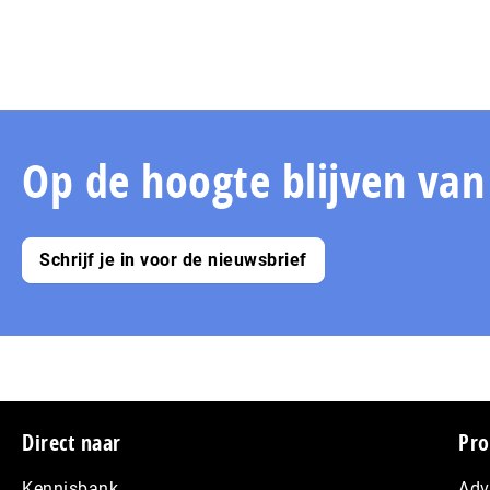
Op de hoogte blijven va
Schrijf je in voor de nieuwsbrief
Footer
Direct naar
Pro
Kennisbank
Adv