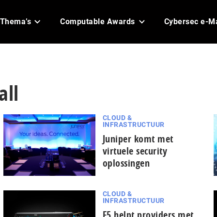
Thema’s
Computable Awards
Cybersec e-M
all
CLOUD &
INFRASTRUCTUUR
Juniper komt met
virtuele security
oplossingen
CLOUD &
INFRASTRUCTUUR
F5 helpt providers met