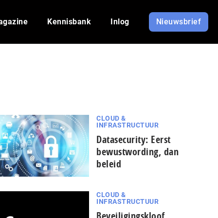
agazine
Kennisbank
Inlog
Nieuwsbrief
CLOUD &
INFRASTRUCTUUR
Datasecurity: Eerst
bewustwording, dan
beleid
CLOUD &
INFRASTRUCTUUR
Beveiligingskloof