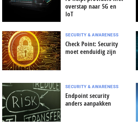
overstap naar 5G en
IoT
SECURITY & AWARENESS
Check Point: Security
moet eenduidig zijn
SECURITY & AWARENESS
Endpoint security
anders aanpakken
pagina
vorige
de