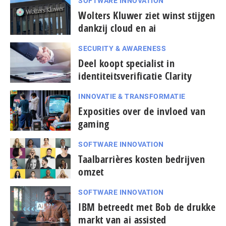
SOFTWARE INNOVATION
Wolters Kluwer ziet winst stijgen
dankzij cloud en ai
SECURITY & AWARENESS
Deel koopt specialist in
identiteitsverificatie Clarity
INNOVATIE & TRANSFORMATIE
Exposities over de invloed van
gaming
SOFTWARE INNOVATION
Taal­bar­ri­è­res kosten bedrijven
omzet
SOFTWARE INNOVATION
IBM betreedt met Bob de drukke
markt van ai assisted