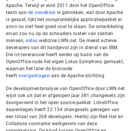
Apache. Terwijl er eind 2011 door het OpenOffice-
team aan
de noodklok
is getrokken, wat door Apache
is gesust, lijkt het oorspronkelijke applicatiepakket er
anno nu niet heel goed voor te staan. De ontwikkeling
ervan zou nu op de schouders rusten van zestien
mensen,
aldus
webzine LWN.net. De meest actieve
developers van dit handjevol zijn in dienst van IBM.
Die ict-leverancier heeft eerder op basis van de
OpenOffice-code het eigen Lotus Symphony gemaakt,
waarvan het later de broncode
heeft
overgedragen
aan de Apache-stichting.
De developmentanalyse van OpenOffice door LWN.net
wijst ook uit dat er afgelopen jaar 381 changesets zijn
doorgevoerd in het open source-pakket. LibreOffice
daarentegen heeft 22.134 changesets gekregen van
een totaal van 268 developers. Hierbij zijn Red Hat en
Collabora voorname werkgevers van deze
ontwikkelaars. De kloof tussen OpenOffice en