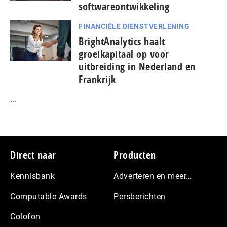
softwareontwikkeling
FINANCIËLE DIENSTVERLENING
BrightAnalytics haalt
groeikapitaal op voor
uitbreiding in Nederland en
Frankrijk
...
Footer
Direct naar
Producten
Kennisbank
Adverteren en meer…
Computable Awards
Persberichten
Colofon