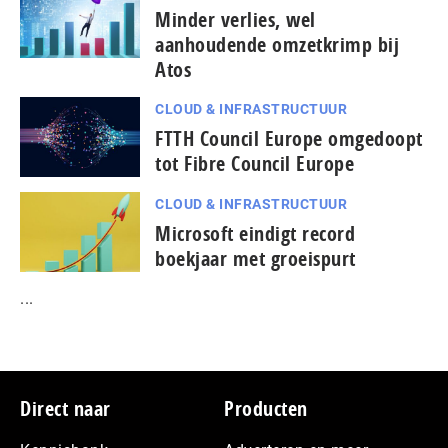
Minder verlies, wel
aanhoudende omzetkrimp bij
Atos
CLOUD & INFRASTRUCTUUR
FTTH Council Europe omgedoopt
tot Fibre Council Europe
CLOUD & INFRASTRUCTUUR
Microsoft eindigt record
boekjaar met groeispurt
...
Footer
Direct naar
Producten