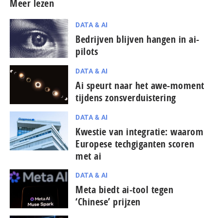
Meer lezen
DATA & AI
Bedrijven blijven hangen in ai-
pilots
DATA & AI
Ai speurt naar het awe-moment
tijdens zons­ver­duis­te­ring
DATA & AI
Kwestie van integratie: waarom
Europese techgiganten scoren
met ai
DATA & AI
Meta biedt ai-tool tegen
‘Chinese’ prijzen