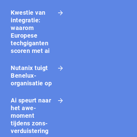
Kwestie van
integratie:
waarom
Europese
techgiganten
scoren met ai
Nutanix tuigt
Benelux-
organisatie op
Ai speurt naar
het awe-
moment
tijdens zons­
ver­duis­te­ring