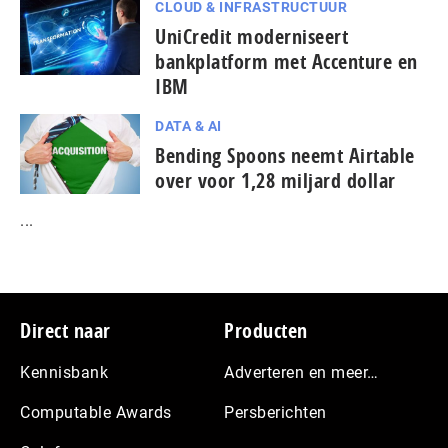
CLOUD & INFRASTRUCTUUR
UniCredit moderniseert
bankplatform met Accenture en
IBM
DATA & AI
Bending Spoons neemt Airtable
over voor 1,28 miljard dollar
...
Footer
Direct naar
Producten
Kennisbank
Adverteren en meer…
Computable Awards
Persberichten