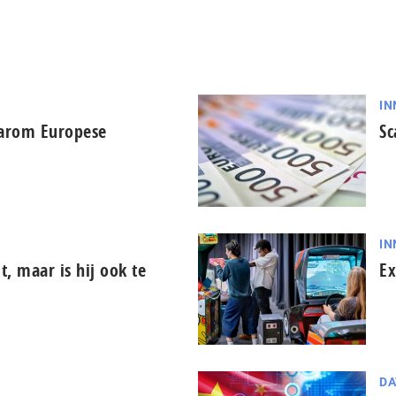
IN
aarom Europese
Sc
IN
it, maar is hij ook te
Ex
DA