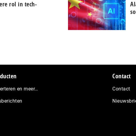
tere rol in tech-
Al
so
ducten
Contact
erteren en meer…
Contact
sberichten
Nieuwsbri