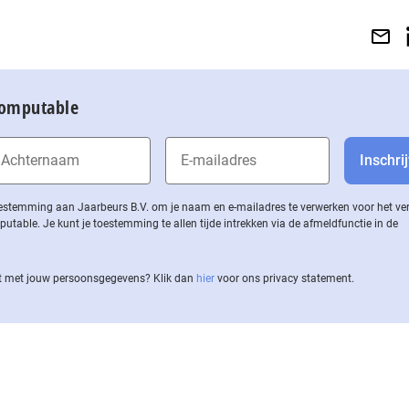
Computable
 toestemming aan Jaarbeurs B.V. om je naam en e-mailadres te verwerken voor het v
ble. Je kunt je toestemming te allen tijde intrekken via de af­meld­func­tie in de
 met jouw per­soons­ge­ge­vens? Klik dan
hier
voor ons privacy statement.