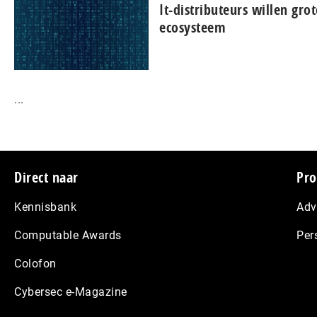
It-dis­tri­bu­teurs willen gro
ecosysteem
...
Footer
Direct naar
Pro
Kennisbank
Adv
Computable Awards
Per
Colofon
Cybersec e-Magazine