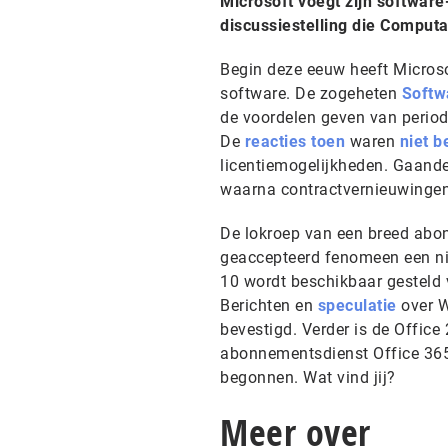
Microsoft voegt zijn softwar
discussiestelling die Comput
Begin deze eeuw heeft Microso
software. De zogeheten
Softw
de voordelen geven van period
De
reacties toen
waren
niet b
licentiemogelijkheden. Gaand
waarna contractvernieuwingen
De lokroep van een breed abo
geaccepteerd fenomeen een nie
10 wordt beschikbaar gesteld 
Berichten en
speculatie
over W
bevestigd. Verder is de Office
abonnementsdienst Office 36
begonnen. Wat vind jij?
Meer over