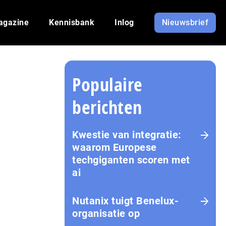
agazine
Kennisbank
Inlog
Nieuwsbrief
Populaire
berichten
Kwestie van integratie:
waarom Europese
techgiganten scoren met
ai
Nutanix tuigt Benelux-
organisatie op