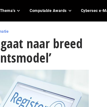
Thema’s
Computable Awards
Cybersec e-M
matie
 gaat naar breed
ntsmodel’