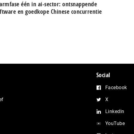
armfase één in ai-sector: ont­snap­pen­de
ftware en goedkope Chinese con­cur­ren­tie
Social
Facebook
ef
X
LinkedIn
YouTube