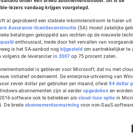
e-aanbod onder een breed abonnementsmodel. Dit is de
able-lezers vandaag krijgen voorgelegd.
ft al geprobeerd een stabiele inkomstenstroom te halen uit 
are Assurance-licentieconstructie
(SA) moest zakelijke geb
ieke betalingen gekoppeld aan rechten op de nieuwste tech
epaald
enthousiast, mede door het vervallen van voorgaand
eweg is het SA-aanbod nog
bijgesteld
om aantrekkelijker te z
 volgens de leverancier
in 2007
op 75 procent zaten.
nnementsmodel is gebleven voor Microsoft, dat nu met clou
uw initiatief onderneemt. De enterprise-uitvoering van Wi
voor zeven dollar per gebruiker per maand, ofwel
84 dollar p
indows-abonnementen zijn al eerder
opgedoken
en worden
 2016-software ook te betrekken als
cloud-loze optie
in Micr
5. De brede
abonnementsomarming
voor non-SaaS-software