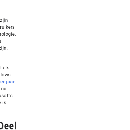
zijn
ruikers
nologie.
e
ijn,
d als
ndows
er jaar
.
 nu
osofts
 is
Deel