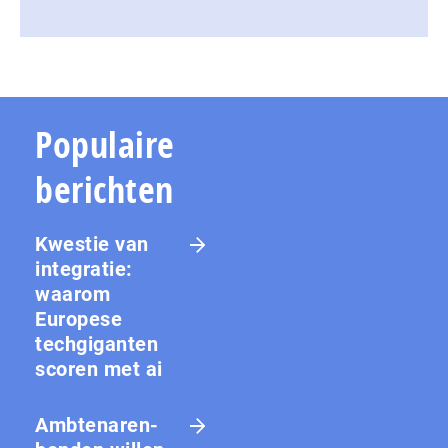
Populaire
berichten
Kwestie van
integratie:
waarom
Europese
techgiganten
scoren met ai
Amb­te­na­ren­