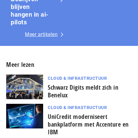
blijven
hangen in ai-
pilots
Meer artikelen
Meer lezen
CLOUD & INFRASTRUCTUUR
Schwarz Digits meldt zich in
Benelux
CLOUD & INFRASTRUCTUUR
UniCredit moderniseert
bankplatform met Accenture en
IBM