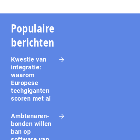
Populaire
berichten
Kwestie van
integratie:
waarom
Europese
techgiganten
scoren met ai
Amb­te­na­ren­
bon­den willen
ban op
software van