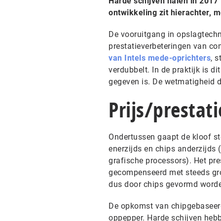
Harde schijven halen in 2017 
ontwikkeling zit hierachter, 
De vooruitgang in opslagtechno
prestatieverbeteringen van c
van Intels mede-oprichters
, 
verdubbelt. In de praktijk is d
gegeven is. De wetmatigheid 
Prijs/prestat
Ondertussen gaapt de kloof st
enerzijds en chips anderzijds
grafische processors). Het pres
gecompenseerd met steeds gro
dus door chips gevormd word
De opkomst van chipgebaseerde 
oppepper. Harde schijven hebbe