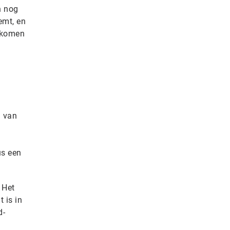
n nog
emt, en
gekomen
g van
us een
 Het
 is in
d-