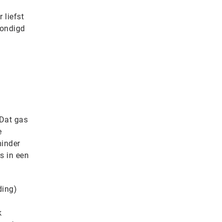
 liefst
kondigd
 Dat gas
e
minder
s in een
ding)
k