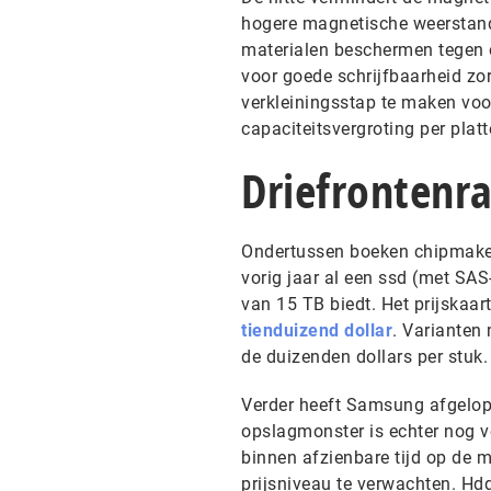
hogere magnetische weerstand z
materialen beschermen tegen on
voor goede schrijfbaarheid zo
verkleiningsstap te maken voo
capaciteitsvergroting per platt
Driefrontenr
Ondertussen boeken chipmaker
vorig jaar al een ssd (met SAS
van 15 TB biedt. Het prijskaar
tienduizend dollar
. Varianten
de duizenden dollars per stuk.
Verder heeft Samsung afgelo
opslagmonster is echter nog v
binnen afzienbare tijd op de m
prijsniveau te verwachten. Hdd