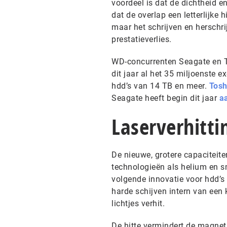
voordeel is dat de dichtheid e
dat de overlap een letterlijke 
maar het schrijven en herschri
prestatieverlies.
WD-concurrenten Seagate en T
dit jaar al het 35 miljoenste 
hdd’s van 14 TB en meer.
Tosh
Seagate heeft begin dit jaar
a
Laserverhitti
De nieuwe, grotere capaciteite
technologieën als helium en 
volgende innovatie voor hdd’s 
harde schijven intern van een k
lichtjes verhit.
De hitte vermindert de magnet