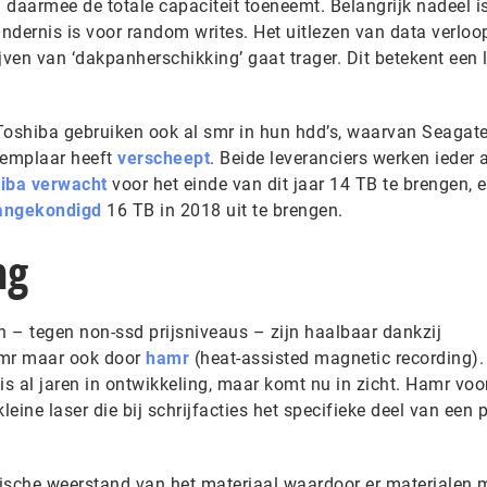
n daarmee de totale capaciteit toeneemt. Belangrijk nadeel i
hindernis is voor random writes. Het uitlezen van data verloop
jven van ‘dakpanherschikking’ gaat trager. Dit betekent een l
oshiba gebruiken ook al smr in hun hdd’s, waarvan Seagate
exemplaar heeft
verscheept
. Beide leveranciers werken ieder 
iba verwacht
voor het einde van dit jaar 14 TB te brengen, 
angekondigd
16 TB in 2018 uit te brengen.
ng
n – tegen non-ssd prijsniveaus – zijn haalbaar dankzij
smr maar ook door
hamr
(heat-assisted magnetic recording).
is al jaren in ontwikkeling, maar komt nu in zicht. Hamr voo
leine laser die bij schrijfacties het specifieke deel van een p
ische weerstand van het materiaal waardoor er materialen 