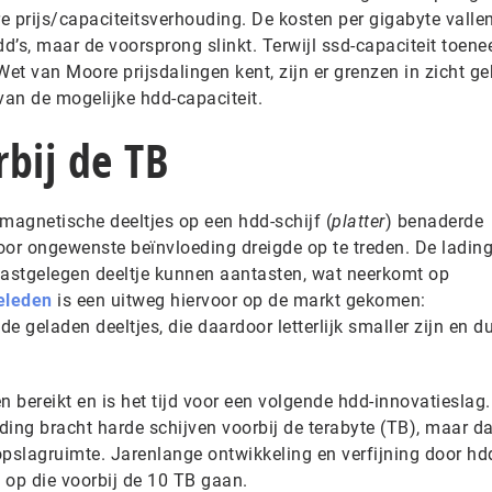
e prijs/capaciteitsverhouding. De kosten per gigabyte valle
hdd’s, maar de voorsprong slinkt. Terwijl ssd-capaciteit toene
et van Moore prijsdalingen kent, zijn er grenzen in zicht 
van de mogelijke hdd-capaciteit.
bij de TB
agnetische deeltjes op een hdd-schijf (
platter
) benaderde
or ongewenste beïnvloeding dreigde op te treden. De ladin
aastgelegen deeltje kunnen aantasten, wat neerkomt op
geleden
is een uitweg hiervoor op de markt gekomen:
e geladen deeltjes, die daardoor letterlijk smaller zijn en d
n bereikt en is het tijd voor een volgende hdd-innovatieslag.
ing bracht harde schijven voorbij de terabyte (TB), maar dat
opslagruimte. Jarenlange ontwikkeling en verfijning door hd
n op die voorbij de 10 TB gaan.