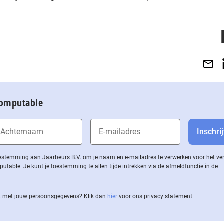
Computable
 toestemming aan Jaarbeurs B.V. om je naam en e-mailadres te verwerken voor het v
ble. Je kunt je toestemming te allen tijde intrekken via de af­meld­func­tie in de
 met jouw per­soons­ge­ge­vens? Klik dan
hier
voor ons privacy statement.