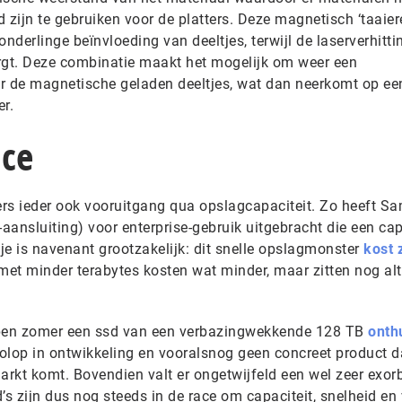
ijn te gebruiken voor de platters. Deze magnetisch ‘taaier
derlinge beïnvloeding van deeltjes, terwijl de laserverhitti
rgt. Deze combinatie maakt het mogelijk om weer een
r de magnetische geladen deeltjes, wat dan neerkomt op een
er.
ace
s ieder ook vooruitgang qua opslagcapaciteit. Zo heeft S
-aansluiting) voor enterprise-gebruik uitgebracht die een cap
tje is navenant grootzakelijk: dit snelle opslagmonster
kost 
 met minder terabytes kosten wat minder, maar zitten nog alt
pen zomer een ssd van een verbazingwekkende 128 TB
onth
olop in ontwikkeling en vooralsnog geen concreet product d
arkt komt. Bovendien valt er ongetwijfeld een wel zeer exorb
’s zijn dus nog steeds in de race om capaciteit, snelheid en