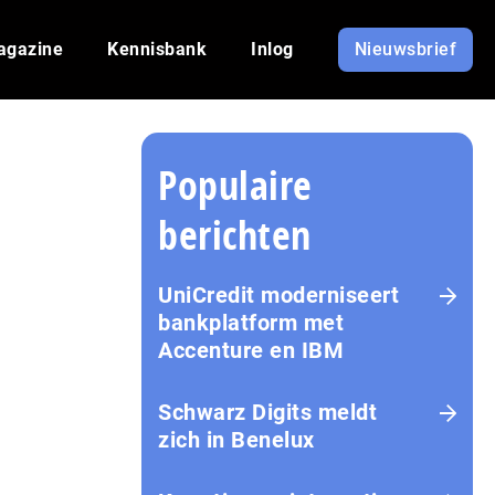
agazine
Kennisbank
Inlog
Nieuwsbrief
Populaire
berichten
UniCredit moderniseert
bankplatform met
Accenture en IBM
Schwarz Digits meldt
zich in Benelux