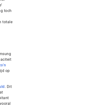
e’
ng toch
 totale
amsung
aciteit
zo’n
ijd op
uld
. Dit
at
itant
 vooral