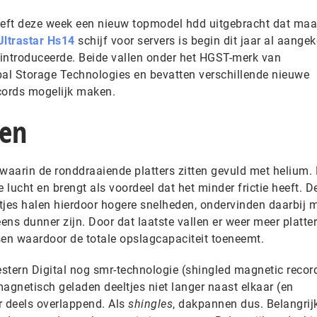
eeft deze week een nieuw topmodel hdd uitgebracht dat maar
Ultrastar Hs14
schijf voor servers is begin dit jaar al aange
introduceerde. Beide vallen onder het HGST-merk van
al Storage Technologies en bevatten verschillende nieuwe
cords mogelijk maken.
len
 waarin de ronddraaiende platters zitten gevuld met helium.
lucht en brengt als voordeel dat het minder frictie heeft. D
tjes halen hierdoor hogere snelheden, ondervinden daarbij 
ens dunner zijn. Door dat laatste vallen er weer meer platter
sen waardoor de totale opslagcapaciteit toeneemt.
stern Digital nog smr-technologie (shingled magnetic recor
agnetisch geladen deeltjes niet langer naast elkaar (en
r deels overlappend. Als
shingles
, dakpannen dus. Belangrij