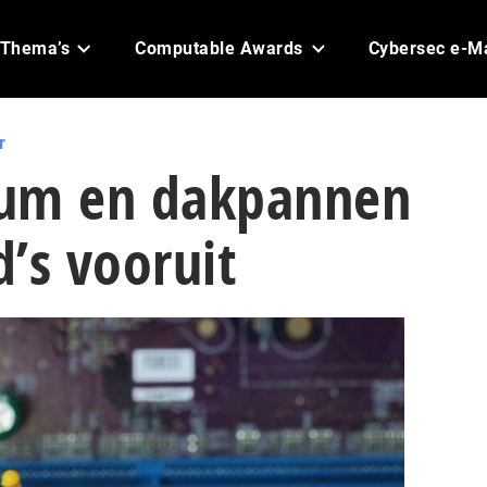
Thema’s
Computable Awards
Cybersec e-M
r
lium en dakpannen
’s vooruit