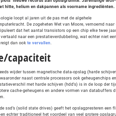
‘plots’ nieuwe records aan opslagruimte. Jarenlange tech-
met hitte, helium en dakpannen als voorname ingrediënten.
logie loopt al jaren uit de pas met de algehele
omputerkracht. De zogeheten Wet van Moore, vernoemd naar
stipuleert dat het aantal transistors op een chip elke twee jaa
it vertaald naar een prestatieverdubbeling, wat echter niet ee
dreigt dan ook
te vervallen
.
ie/capaciteit
eeds wijder tussen magnetische data-opslag (harde schijve
 (waaronder naast centrale processors ook geheugenchips e
tatieverschil met harde schijven (hdd’s) is in de loop der tij
tere cache-geheugens en andere vormen van databuffers d
en.
ssd’s (solid state drives) geeft het opslagpresteren een fl
n echter traditioneel het voordeel van veel grotere opslagr