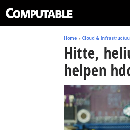
Home
»
Cloud & Infrastructuu
Hitte, he
helpen hdd