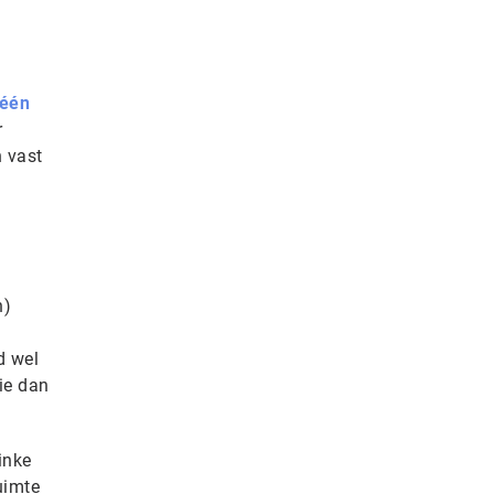
één
r
n vast
n)
n
d wel
ie dan
inke
uimte