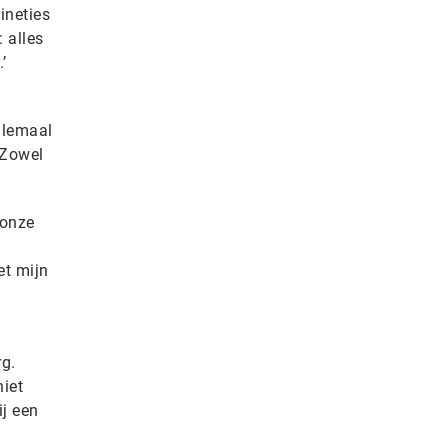
ineties
: alles
’
llemaal
 Zowel
 onze
et mijn
rg.
niet
ij een