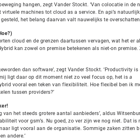
beweging hangen, zegt Vander Stockt. ‘Van colocatie in de n
 virtuele machines tot cloud as a service. En api’s natuurlijk
 gesteld, het belang daarvan valt nauwelijks te overschatten.
(Hoe?)
oorten cloud en de grenzen daartussen vervagen, wat het er a
Hybrid kan zowel on premise betekenen als niet-on premise.
 geworden dan software’, zegt Vander Stockt. ‘Productivity is
j ligt daar op dit moment niet zo veel focus op, het is
a
rid vooral een teken van flexibiliteit. Hoe flexibel ben ik m
elen tussen providers?’
ker!
lg van het steeds grotere aantal aanbieders’, aldus Witsenbu
iliteit voor gsm’s. Nu goed, zo ver zijn we nog niet. Dat is 
aar ligt vooral aan de organisatie. Sommige zaken zitten b
een andere.’