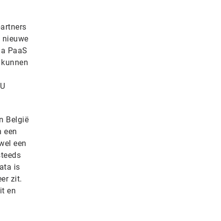
artners
n nieuwe
rna PaaS
d kunnen
EU
n België
n een
 wel een
steeds
ata is
r zit.
it en