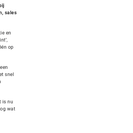
ij
, sales
ie en
nt’,
één op
 een
et snel
n
t is nu
nog wat