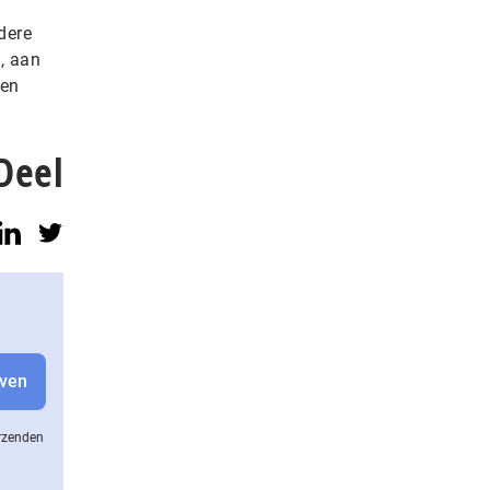
dere
, aan
gen
Deel
erzenden