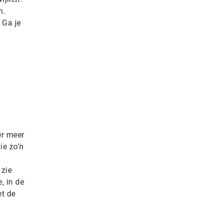
n.
 Ga je
er meer
ie zo’n
 zie
, in de
et de