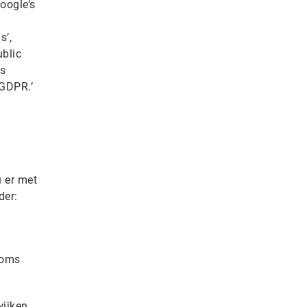
Google’s
s’,
ublic
us
 GDPR.’
u er met
der:
soms
ijken.