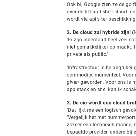
Ook bij Google zien ze de golf
over de lift and shift-cloud met
wordt via api’s ter beschikking
2. De cloud zal hybride zijn! 
‘Er zijn inderdaad heel veel s
niet gemakkelijker op maakt. 
private als public.’
‘Infrastructuur is belangrijker
commodity, momenteel. Voor mi
given
geworden. Voor ons is hyb
app stack en snel kan ik schak
3. De cio wordt een cloud bro
‘Dat lijkt me een logisch gevo
‘Vergelijk het met nummerportab
zozeer een technisch manco, m
bepaalde provider, andere bij 