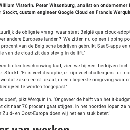
lliam Visterin: Peter Witsenburg, analist en ondernemer b
Stockt, custom engineer Google Cloud en Francis Werquin
uurlijk de obligate vraag: waar staat België qua cloud-adopt
r andere Europese landen? ‘We zitten nu op een tipping poi
 procent van de Belgische bedrijven gebruikt SaaS-apps en 
e van de cloud zit dus stevig in de lift.’
en buiten beschouwing laat, zien we bij veel bedrijven toch
 Stockt. ‘Er is veel disruptie, er zijn veel challengers…er mo
we dat zaken eerst lokaal, in een beperkte omgeving worde
bedrijven te worden toegepast.’
erlopen’, pikt Werquin in. ‘Ongeveer de helft van het it-budge
 dit naar 70 procent gaat stijgen. In het noorden lopen ze 
 Zuid- en Oost-Europa doen wij het een stuk beter.’
er van werken