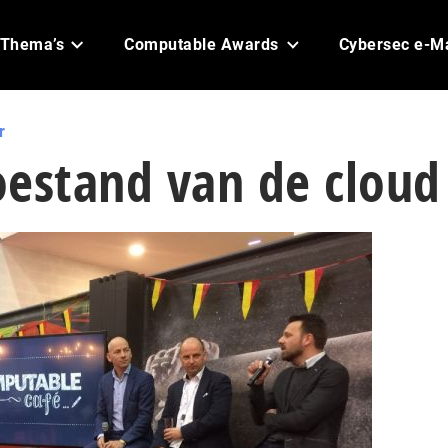
Thema’s
Computable Awards
Cybersec e-M
r
toestand van de cloud