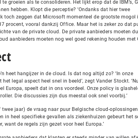
 te groeien als te consolideren. Het lijkt erop dat de IBM’s, 
nen hebben. Klopt die perceptie? ‘Ondanks dat hier twee
ik toch zeggen dat Microsoft momenteel de grootste mogol i
37 procent, vooral dankzij Office. Maar het is zeker zo dat p
ichte van de private cloud. De private aanbieders moeten d
 cloud aanbieders moeten nog wel goed rekening houden met
ect
’n heet hangijzer in de cloud. Is dat nog altijd zo? ‘In onze
het legal aspect heel snel in beeld’, zegt Vander Stockt. ‘N
el Europa, speelt dat in ons voordeel. Onze policy is glashel
oller. Die discussies zijn dus meestal ook snel voorbij.’
f twee jaar) de vraag naar puur Belgische cloud-oplossingen
n in heel specifieke gevallen als ziekenhuizen gebeurt het 
, want de regels zijn gezet voor heel Europa.’
rote aanbieders dat klanten er steeds minder van willen afw