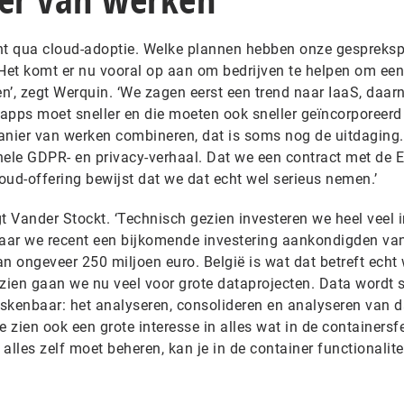
echt qua cloud-adoptie. Welke plannen hebben onze gespreksp
‘Het komt er nu vooral op aan om bedrijven te helpen om ee
n’, zegt Werquin. ‘We zagen eerst een trend naar IaaS, daa
apps moet sneller en die moeten ook sneller geïncorporeer
nier van werken combineren, dat is soms nog de uitdaging.
 hele GDPR- en privacy-verhaal. Dat we een contract met de 
d-offering bewijst dat we dat echt wel serieus nemen.’
gt Vander Stockt. ‘Technisch gezien investeren we heel veel i
waar we recent een bijkomende investering aankondigden va
n ongeveer 250 miljoen euro. België is wat dat betreft echt
ien gaan we nu veel voor grote dataprojecten. Data wordt 
iskenbaar: het analyseren, consolideren en analyseren van d
zien ook een grote interesse in alles wat in de containersfee
 alles zelf moet beheren, kan je in de container functionalite