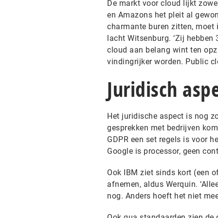
De markt voor cloud lijkt zowel
en Amazons het pleit al gewon
charmante buren zitten, moet 
lacht Witsenburg. ‘Zij hebben 
cloud aan belang wint ten opz
vindingrijker worden. Public
Juridisch asp
Het juridische aspect is nog zo
gesprekken met bedrijven komt 
GDPR een set regels is voor he
Google is processor, geen contr
Ook IBM ziet sinds kort (een o
afnemen, aldus Werquin. ‘Allee
nog. Anders hoeft het niet meer
Ook qua standaarden zien de g