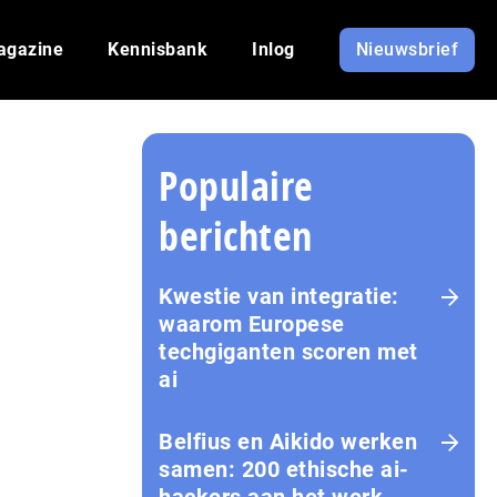
agazine
Kennisbank
Inlog
Nieuwsbrief
Populaire
berichten
Kwestie van integratie:
waarom Europese
techgiganten scoren met
ai
Belfius en Aikido werken
samen: 200 ethische ai-