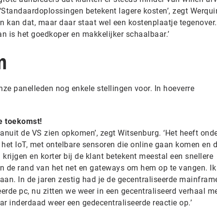
 ‘Standaardoplossingen betekent lagere kosten’, zegt Werqui
n kan dat, maar daar staat wel een kostenplaatje tegenover.
n is het goedkoper en makkelijker schaalbaar.’
n
nze panelleden nog enkele stellingen voor. In hoeverre
de toekomst!
 vanuit de VS zien opkomen’, zegt Witsenburg. ‘Het heeft ond
et IoT, met ontelbare sensoren die online gaan komen en d
krijgen en korter bij de klant betekent meestal een snellere
n de rand van het net en gateways om hem op te vangen. Ik
an. In de jaren zestig had je de gecentraliseerde mainframe
eerde pc, nu zitten we weer in een gecentraliseerd verhaal m
ar inderdaad weer een gedecentraliseerde reactie op.’