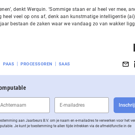
enen’, denkt Werquin. ‘Sommige staan er al heel ver mee, an
 heel veel op ons af, denk aan kunstmatige intelligentie (ai)
 jaar bestaan de zaken waar we vandaag zo van wakker lig
PAAS
PROCESSOREN
SAAS
Computable
 toestemming aan Jaarbeurs B.V. om je naam en e-mailadres te verwerken voor het v
ble. Je kunt je toestemming te allen tijde intrekken via de af­meld­func­tie in de