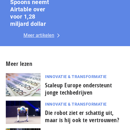
Spoons neemt
Airtable over
voor 1,28
miljard dollar
Meer artikelen
Meer lezen
INNOVATIE & TRANSFORMATIE
Scaleup Europe ondersteunt
jonge techbedrijven
INNOVATIE & TRANSFORMATIE
Die robot ziet er schattig uit,
maar is hij ook te vertrouwen?