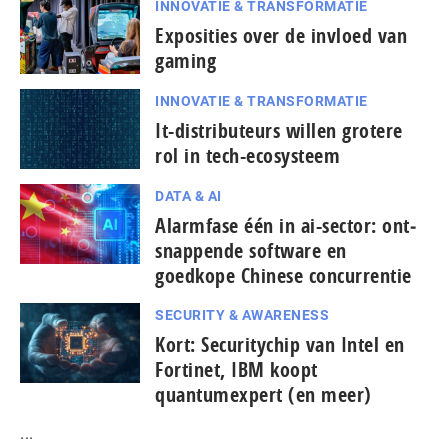
INNOVATIE & TRANSFORMATIE
Exposities over de invloed van
gaming
INNOVATIE & TRANSFORMATIE
It-dis­tri­bu­teurs willen grotere
rol in tech-ecosysteem
DATA & AI
Alarmfase één in ai-sector: ont­
snap­pen­de software en
goedkope Chinese con­cur­ren­tie
SECURITY & AWARENESS
Kort: Se­cu­ri­ty­chip van Intel en
Fortinet, IBM koopt
quantumexpert (en meer)
...