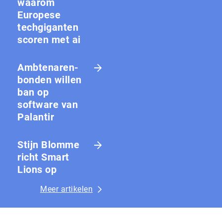
waarom
Europese
techgiganten
scoren met ai
Amb­te­na­ren­
bon­den willen
ban op
software van
Palantir
Stijn Blomme
richt Smart
Lions op
Meer artikelen