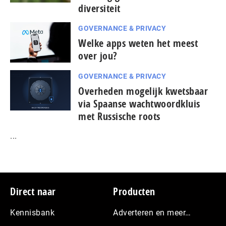
diversiteit
GOVERNANCE & PRIVACY
Welke apps weten het meest
over jou?
GOVERNANCE & PRIVACY
Overheden mogelijk kwetsbaar
via Spaanse wacht­woord­kluis
met Russische roots
...
Footer
Direct naar
Producten
Kennisbank
Adverteren en meer…