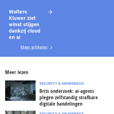
Wolters
Kluwer ziet
winst stijgen
dankzij cloud
en ai
Meer artikelen
Meer lezen
SECURITY & AWARENESS
Brits onderzoek: ai-agents
plegen zelfstandig strafbare
digitale handelingen
SECURITY & AWARENESS