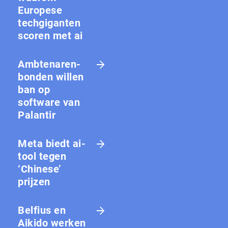
Europese
techgiganten
scoren met ai
Amb­te­na­ren­
bon­den willen
ban op
software van
Palantir
Meta biedt ai-
tool tegen
‘Chinese’
prijzen
Belfius en
Aikido werken