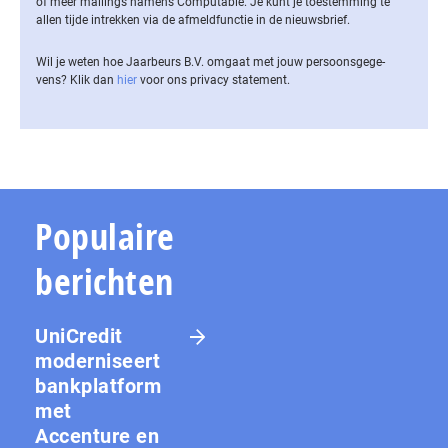
of meer mailings namens Computable. Je kunt je toestemming te
allen tijde intrekken via de af­meld­func­tie in de nieuwsbrief.
Wil je weten hoe Jaarbeurs B.V. omgaat met jouw per­soons­ge­ge­
vens? Klik dan
hier
voor ons privacy statement.
Populaire
berichten
UniCredit
moderniseert
bankplatform
met
Accenture en