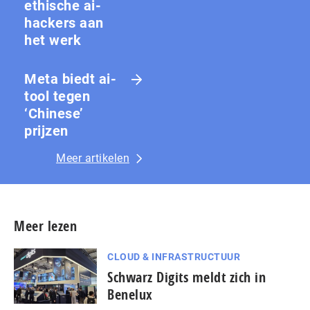
ethische ai-
hackers aan
het werk
Meta biedt ai-
tool tegen
‘Chinese’
prijzen
Meer artikelen
Meer lezen
CLOUD & INFRASTRUCTUUR
Schwarz Digits meldt zich in
Benelux