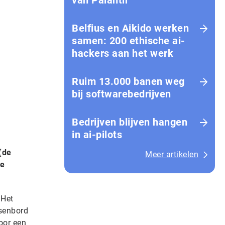
van Palantir
Belfius en Aikido werken
samen: 200 ethische ai-
hackers aan het werk
Ruim 13.000 banen weg
bij softwarebedrijven
Bedrijven blijven hangen
in ai-pilots
(de
Meer artikelen
De
 Het
tsenbord
oor een