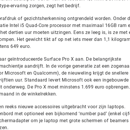
pe-ervaring zorgen, zegt het bedrijf.
rafdruk of gezichtsherkenning ontgrendeld worden. Onder 
ratie Intel i5 Quad-Core processor met maximaal 16GB ram 
het dertien uur moeten uitzingen. Eens ze leeg is, is ze met 
ompen. Het gewicht tikt af op net iets meer dan 1,1 kilogra
tens 649 euro.
jaar geïntroduceerde Surface Pro X aan. De belangrijkste
 machientje aandrijft. In de vorige generatie zat een zogen
r Microsoft en Qualcomm), de nieuweling krijgt de snellere
vijftien uur. Standaard levert Microsoft ook een ingebouwde 
t onderweg. De Pro X moet minstens 1.699 euro opbrengen.
 maand in de winkelrekken.
en reeks nieuwe accessoires uitgebracht voor zijn laptops.
bord met optioneel een bijkomend ‘number pad’ (enkel cijfe
schermadapter om je laptop met grote schermen of beamers 
zen.