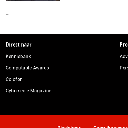
...
Footer
Direct naar
Pro
Kennisbank
Adv
Computable Awards
Per
Colofon
Cybersec e-Magazine
Disclaimer
Gebruikersvoo