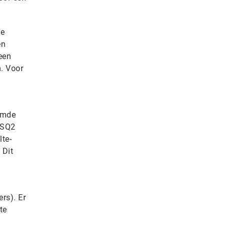
de
en
een
m. Voor
aamde
 SQ2
lte-
 Dit
rs). Er
te