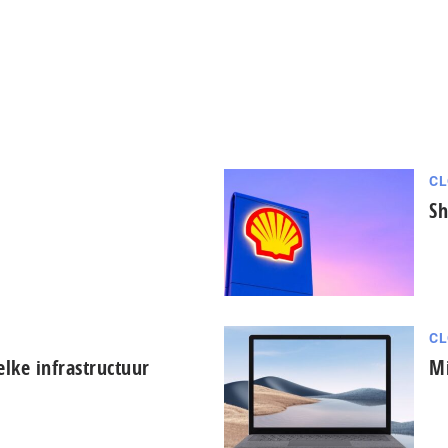
CL
Sh
CL
elke infrastructuur
Mi