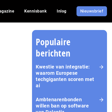
agazine
Kennisbank
Inlog
Nieuwsbrief
Populaire
berichten
Kwestie van integratie:
waarom Europese
techgiganten scoren met
ai
Amb­te­na­ren­bon­den
willen ban op software