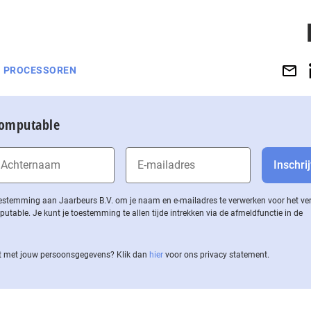
PROCESSOREN
Computable
 toestemming aan Jaarbeurs B.V. om je naam en e-mailadres te verwerken voor het v
ble. Je kunt je toestemming te allen tijde intrekken via de af­meld­func­tie in de
 met jouw per­soons­ge­ge­vens? Klik dan
hier
voor ons privacy statement.