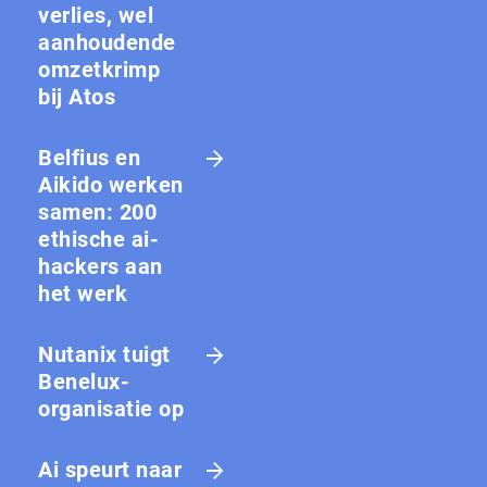
verlies, wel
aanhoudende
omzetkrimp
bij Atos
Belfius en
Aikido werken
samen: 200
ethische ai-
hackers aan
het werk
Nutanix tuigt
Benelux-
organisatie op
Ai speurt naar