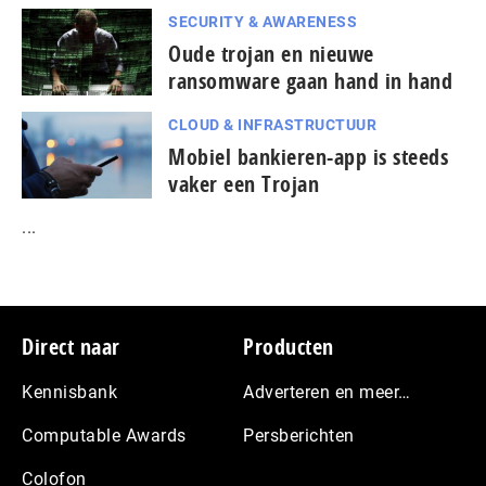
SECURITY & AWARENESS
Oude trojan en nieuwe
ransomware gaan hand in hand
CLOUD & INFRASTRUCTUUR
Mobiel bankieren-app is steeds
vaker een Trojan
...
Footer
Direct naar
Producten
Kennisbank
Adverteren en meer…
Computable Awards
Persberichten
Colofon