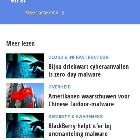
en ai
Meer artikelen
Meer lezen
CLOUD & INFRASTRUCTUUR
Bijna driekwart cyberaanvallen
is zero-day malware
OVERHEID
Amerikanen waarschuwen voor
Chinese Taidoor-malware
SECURITY & AWARENESS
BlackBerry helpt it’er bij
ontmanteling malware