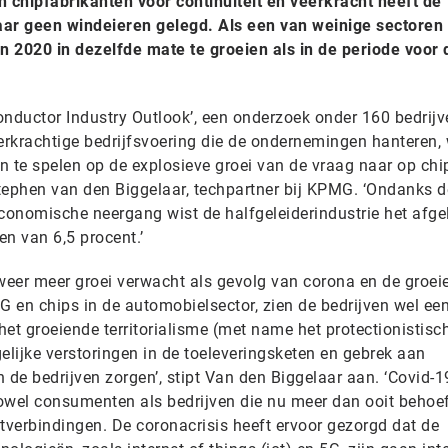
 chipfabrikanten voor continuiteit en veerkracht heeft de
jaar geen windeieren gelegd. Als een van weinige sectoren
in 2020 in dezelfde mate te groeien als in de periode voor 
conductor Industry Outlook’, een onderzoek onder 160 bedrij
rkrachtige bedrijfsvoering die de ondernemingen hanteren,
in te spelen op de explosieve groei van de vraag naar op chi
tephen van den Biggelaar, techpartner bij KPMG. ‘Ondanks d
conomische neergang wist de halfgeleiderindustrie het afg
en van 6,5 procent.’
 weer meer groei verwacht als gevolg van corona en de groei
G en chips in de automobielsector, zien de bedrijven wel ee
 het groeiende territorialisme (met name het protectionistisc
elijke verstoringen in de toeleveringsketen en gebrek aan
 de bedrijven zorgen’, stipt Van den Biggelaar aan. ‘Covid-1
owel consumenten als bedrijven die nu meer dan ooit behoe
tverbindingen. De coronacrisis heeft ervoor gezorgd dat de