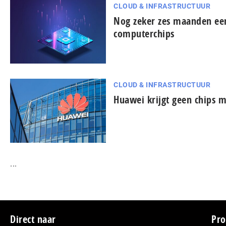
CLOUD & INFRASTRUCTUUR
Nog zeker zes maanden een
computerchips
CLOUD & INFRASTRUCTUUR
Huawei krijgt geen chips 
...
Footer
Direct naar
Pro