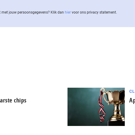
 met jouw per­soons­ge­ge­vens? Klik dan
hier
voor ons privacy statement.
CL
arste chips
Ap