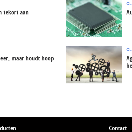
CL
 tekort aan
Au
CL
meer, maar houdt hoop
Ag
be
ducten
Contact