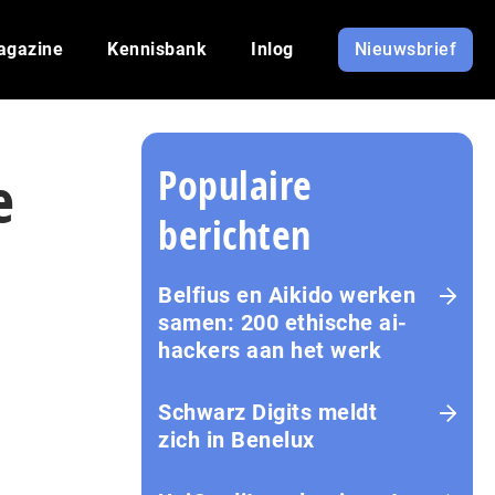
agazine
Kennisbank
Inlog
Nieuwsbrief
Populaire
e
berichten
Belfius en Aikido werken
samen: 200 ethische ai-
hackers aan het werk
Schwarz Digits meldt
zich in Benelux