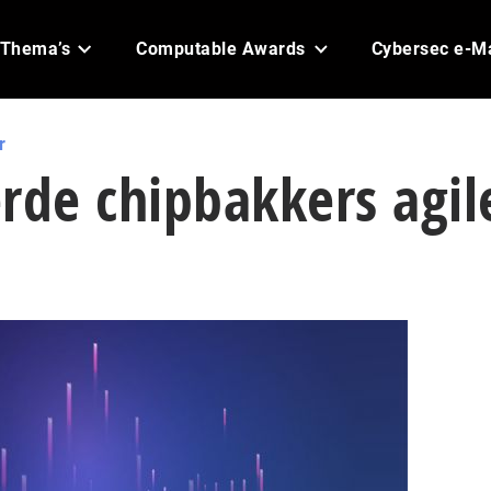
Thema’s
Computable Awards
Cybersec e-M
r
rde chipbakkers agil