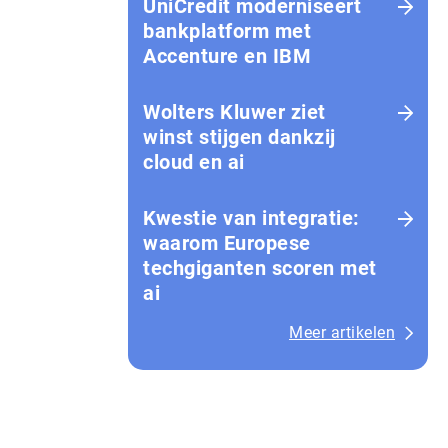
UniCredit moderniseert
bankplatform met
Accenture en IBM
Wolters Kluwer ziet
winst stijgen dankzij
cloud en ai
Kwestie van integratie:
waarom Europese
techgiganten scoren met
ai
Meer artikelen