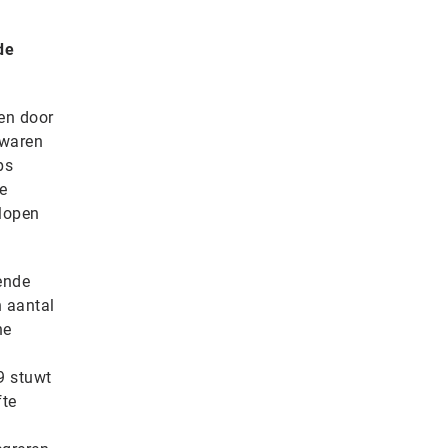
de
ven door
 waren
ps
e
elopen
ende
n aantal
he
9 stuwt
fte