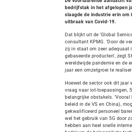
De voortdurende aandacht van
bedrijfstak in het afgelopen 
slaagde de industrie erin om 
uitbraak van Covid-19.
Dat blijkt uit de ‘Global Semi
consultant KPMG. ‘Door de vee
zij in staat om zeer adequaat 
gebaseerde producten’, zegt S
wereldwijde pandemie en de e
jaar een omzetgroei te realiser
Hoewel de sector ook dit jaar
vraag naar iot-toepassingen, 5
belangrijke obstakels. ‘Vooral
beleid in de VS en China), mog
gekwalificeerd personeel baren
wel het gebruik van 5G door z
hebben aan heel snelle interne