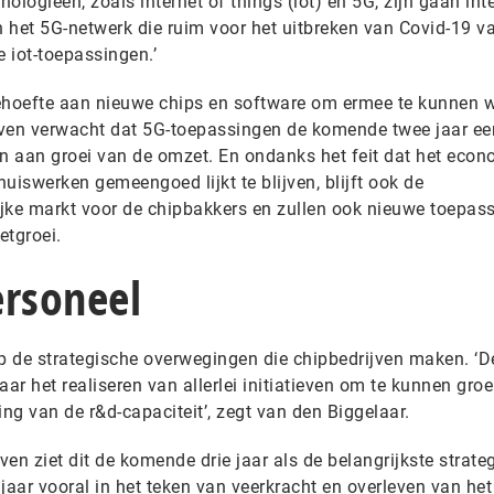
nologieën, zoals internet of things (iot) en 5G, zijn gaan int
n het 5G-netwerk die ruim voor het uitbreken van Covid-19 va
e iot-toepassingen.’
behoefte aan nieuwe chips en software om ermee te kunnen 
jven verwacht dat 5G-toepassingen de komende twee jaar ee
en aan groei van de omzet. En ondanks het feit dat het eco
uiswerken gemeengoed lijkt te blijven, blijft ook de
jke markt voor de chipbakkers en zullen ook nieuwe toepas
etgroei.
ersoneel
 de strategische overwegingen die chipbedrijven maken. ‘D
r het realiseren van allerlei initiatieven om te kunnen groe
ding van de r&d-capaciteit’, zegt van den Biggelaar.
ven ziet dit de komende drie jaar als de belangrijkste strate
 jaar vooral in het teken van veerkracht en overleven van het