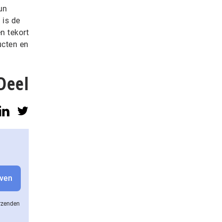
un
 is de
n tekort
ucten en
Deel
erzenden