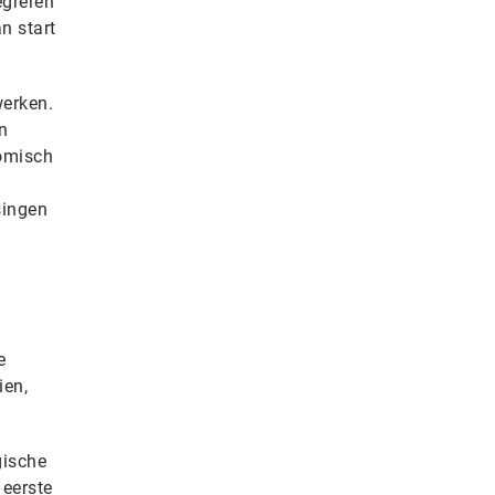
egreren
n start
werken.
n
nomisch
singen
e
ien,
gische
 eerste