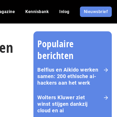
agazine
Kennisbank
Inlog
Nieuwsbrief
Populaire
oen
berichten
Belfius en Aikido werken
samen: 200 ethische ai-
hackers aan het werk
Wolters Kluwer ziet
winst stijgen dankzij
cloud en ai