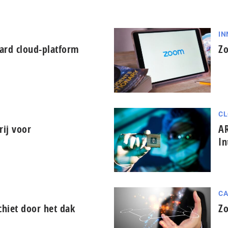
IN
ard cloud-platform
Zo
CL
ij voor
AR
In
CA
hiet door het dak
Zo