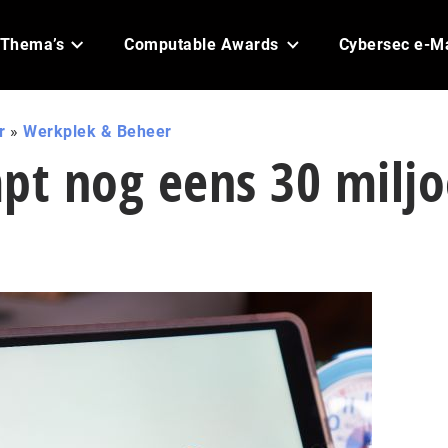
Thema’s
Computable Awards
Cybersec e-M
r
»
Werkplek & Beheer
t nog eens 30 milj