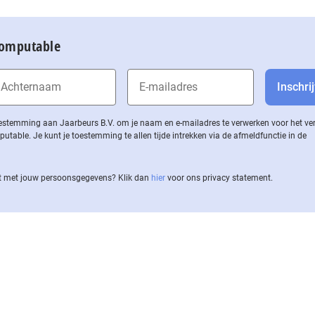
Computable
 toestemming aan Jaarbeurs B.V. om je naam en e-mailadres te verwerken voor het v
ble. Je kunt je toestemming te allen tijde intrekken via de af­meld­func­tie in de
 met jouw per­soons­ge­ge­vens? Klik dan
hier
voor ons privacy statement.