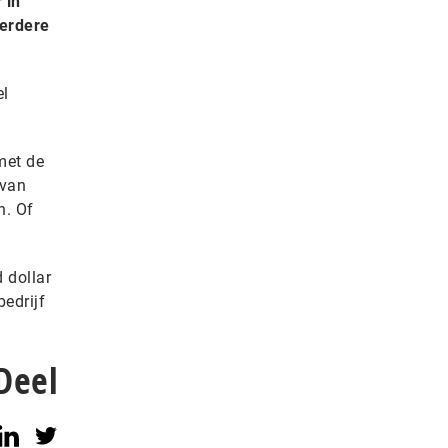
 in
eerdere
el
met de
 van
n. Of
 dollar
edrijf
Deel