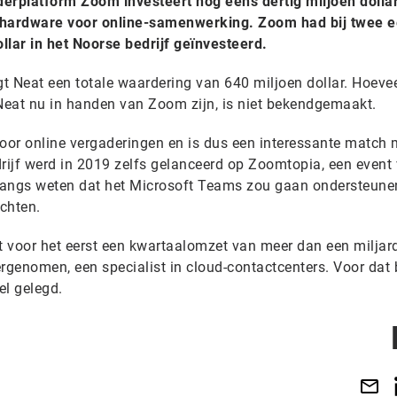
rplatform Zoom investeert nog eens dertig miljoen dollar
eohardware voor online-samenwerking. Zoom had bij twee 
ollar in het Noorse bedrijf geïnvesteerd.
gt Neat een totale waardering van 640 miljoen dollar. Hoeve
eat nu in handen van Zoom zijn, is niet bekendgemaakt.
or online vergaderingen en is dus een interessante match 
drijf werd in 2019 zelfs gelanceerd op Zoomtopia, een event
nlangs weten dat het Microsoft Teams zou gaan ondersteune
chten.
voor het eerst een kwartaalomzet van meer dan een miljard
rgenomen, een specialist in cloud-contactcenters. Voor dat b
el gelegd.