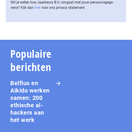
Wil je weten hoe Jaarbeurs B.V. omgaat met jouw per­soons­ge­ge­
vens? Klik dan
hier
voor ons privacy statement.
Populaire
berichten
Belfius en
Aikido werken
samen: 200
ethische ai-
hackers aan
het werk