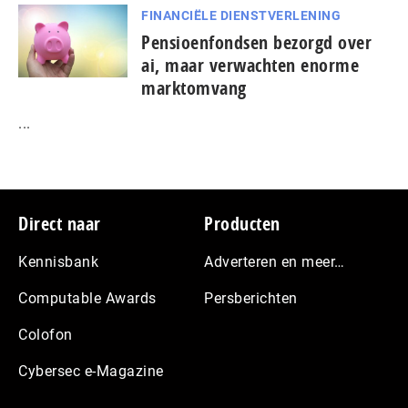
FINANCIËLE DIENSTVERLENING
Pensioenfondsen bezorgd over
ai, maar verwachten enorme
marktomvang
...
Footer
Direct naar
Producten
Kennisbank
Adverteren en meer…
Computable Awards
Persberichten
Colofon
Cybersec e-Magazine