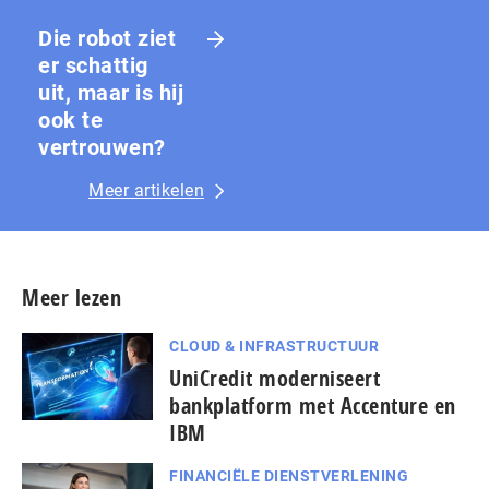
Die robot ziet
er schattig
uit, maar is hij
ook te
vertrouwen?
Meer artikelen
Meer lezen
CLOUD & INFRASTRUCTUUR
UniCredit moderniseert
bankplatform met Accenture en
IBM
FINANCIËLE DIENSTVERLENING