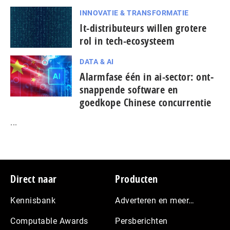
INNOVATIE & TRANSFORMATIE
It-dis­tri­bu­teurs willen grotere
rol in tech-ecosysteem
DATA & AI
Alarmfase één in ai-sector: ont­
snap­pen­de software en
goedkope Chinese con­cur­ren­tie
...
Footer
Direct naar
Producten
Kennisbank
Adverteren en meer…
Computable Awards
Persberichten