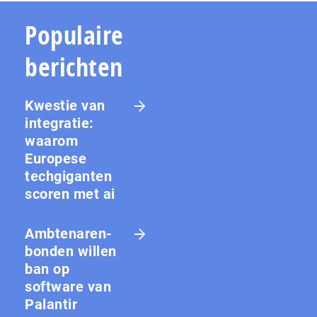
Populaire
berichten
Kwestie van
integratie:
waarom
Europese
techgiganten
scoren met ai
Amb­te­na­ren­
bon­den willen
ban op
software van
Palantir