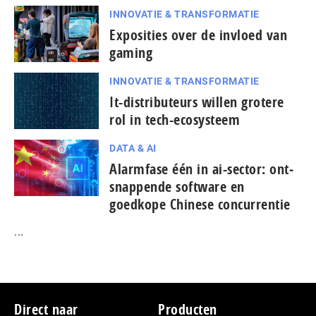
INNOVATIE & TRANSFORMATIE
Exposities over de invloed van
gaming
INNOVATIE & TRANSFORMATIE
It-dis­tri­bu­teurs willen grotere
rol in tech-ecosysteem
DATA & AI
Alarmfase één in ai-sector: ont­
snap­pen­de software en
goedkope Chinese con­cur­ren­tie
...
Footer
Direct naar
Producten