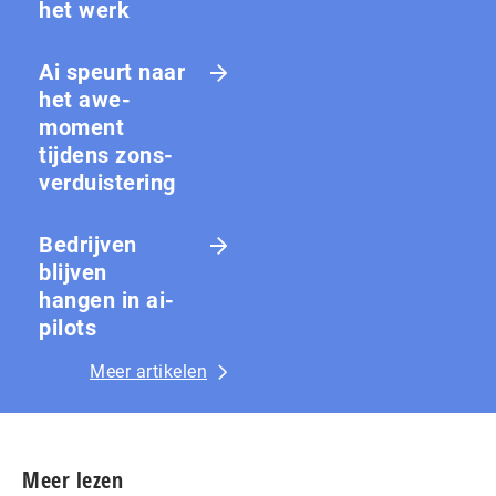
het werk
Ai speurt naar
het awe-
moment
tijdens zons­
ver­duis­te­ring
Bedrijven
blijven
hangen in ai-
pilots
Meer artikelen
Meer lezen