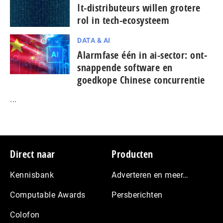
It-dis­tri­bu­teurs willen grotere
rol in tech-ecosysteem
DATA & AI
Alarmfase één in ai-sector: ont­
snap­pen­de software en
goedkope Chinese con­cur­ren­tie
...
Footer
Direct naar
Producten
Kennisbank
Adverteren en meer…
Computable Awards
Persberichten
Colofon