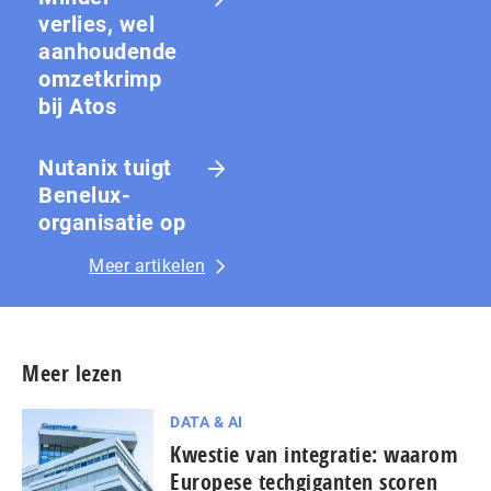
verlies, wel
aanhoudende
omzetkrimp
bij Atos
Nutanix tuigt
Benelux-
organisatie op
Meer artikelen
Meer lezen
DATA & AI
Kwestie van integratie: waarom
Europese techgiganten scoren