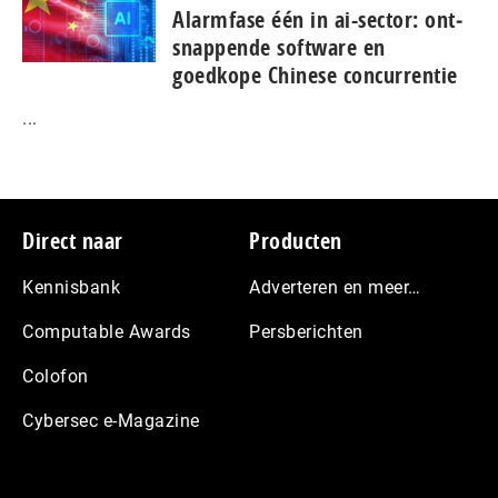
Alarmfase één in ai-sector: ont­
snap­pen­de software en
goedkope Chinese con­cur­ren­tie
...
Footer
Direct naar
Producten
Kennisbank
Adverteren en meer…
Computable Awards
Persberichten
Colofon
Cybersec e-Magazine