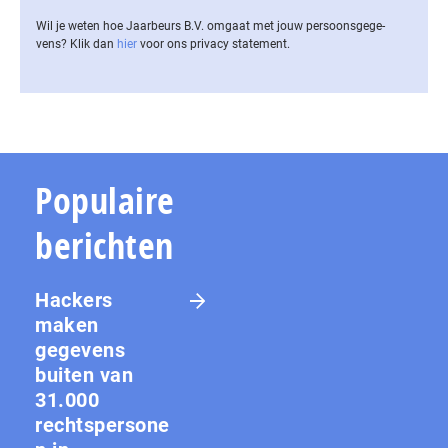
Wil je weten hoe Jaarbeurs B.V. omgaat met jouw per­soons­ge­ge­
vens? Klik dan
hier
voor ons privacy statement.
Populaire
berichten
Hackers
maken
gegevens
buiten van
31.000
rechtspersone