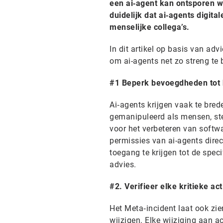
een ai‑agent kan ontsporen 
duidelijk dat ai‑agents digit
menselijke collega’s.
In dit artikel op basis van ad
om ai-agents net zo streng te
#1 Beperk bevoegdheden tot
Ai‑agents krijgen vaak te bre
gemanipuleerd als mensen, ste
voor het verbeteren van soft
permissies van ai-agents direct
toegang te krijgen tot de speci
advies.
#2. Verifieer elke kritieke ac
Het Meta‑incident laat ook zi
wijzigen. Elke wijziging aan a