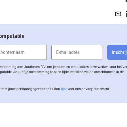
Computable
 toestemming aan Jaarbeurs B.V. om je naam en e-mailadres te verwerken voor het v
ble. Je kunt je toestemming te allen tijde intrekken via de af­meld­func­tie in de
 met jouw per­soons­ge­ge­vens? Klik dan
hier
voor ons privacy statement.