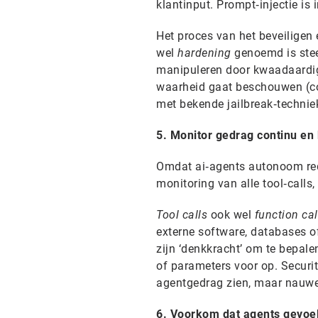
klantinput. Prompt‑injectie is
Het proces van het beveiligen
wel
hardening
genoemd is stee
manipuleren door kwaadaardige
waarheid gaat beschouwen (co
met bekende jailbreak‑techniek
5. Monitor gedrag continu en
Omdat ai‑agents autonoom red
monitoring van alle tool‑calls,
Tool calls
ook wel
function cal
externe software, databases o
zijn ‘denkkracht’ om te bepale
of parameters voor op. Securit
agentgedrag zien, maar nauwel
6. Voorkom dat agents gevoel