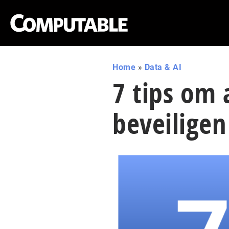
Home
»
Data & AI
7 tips om 
beveiligen