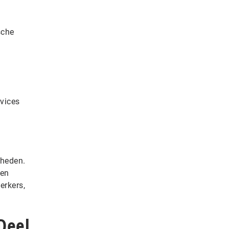
sche
rvices
dheden.
een
erkers,
Deel