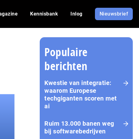
agazine
Kennisbank
Inlog
Nieuwsbrief
Populaire
berichten
Kwestie van integratie:
waarom Europese
techgiganten scoren met
ai
Ruim 13.000 banen weg
bij softwarebedrijven