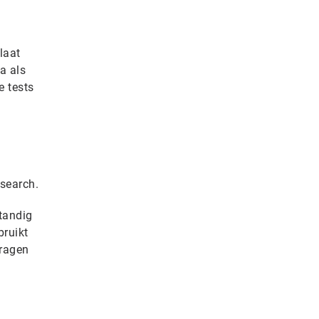
laat
a als
e tests
esearch.
tandig
bruikt
vragen