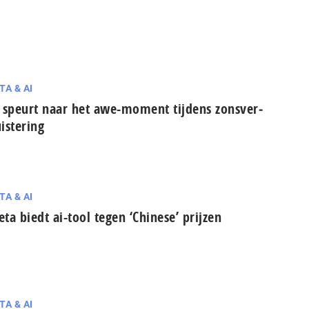
TA & AI
 speurt naar het awe-moment tijdens zons­ver­
is­te­ring
TA & AI
ta biedt ai-tool tegen ‘Chinese’ prijzen
TA & AI