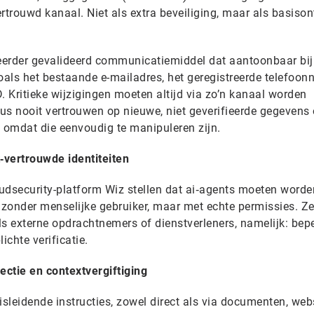
rtrouwd kanaal. Niet als extra beveiliging, maar als basison
 eerder gevalideerd communicatiemiddel dat aantoonbaar bij
zoals het bestaande e-mailadres, het geregistreerde telefoo
. Kritieke wijzigingen moeten altijd via zo’n kanaal worden
us nooit vertrouwen op nieuwe, niet geverifieerde gegevens 
r, omdat die eenvoudig te manipuleren zijn.
t‑vertrouwde identiteiten
udsecurity-platform Wiz stellen dat ai‑agents moeten worde
en zonder menselijke gebruiker, maar met echte permissies. Z
als externe opdrachtnemers of dienstverleners, namelijk: bep
ichte verificatie.
ctie en contextvergiftiging
isleidende instructies, zowel direct als via documenten, web