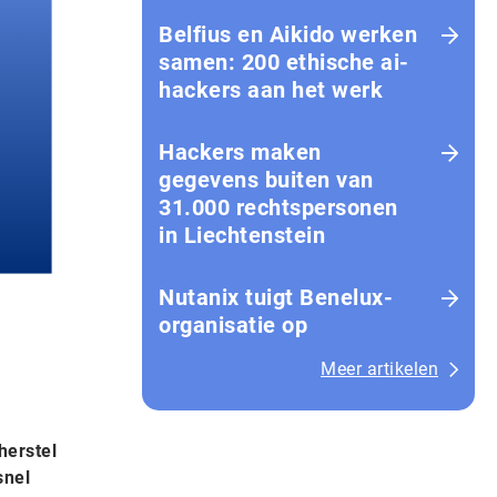
Belfius en Aikido werken
samen: 200 ethische ai-
hackers aan het werk
Hackers maken
gegevens buiten van
31.000 rechtspersonen
in Liechtenstein
Nutanix tuigt Benelux-
organisatie op
Meer artikelen
herstel
snel