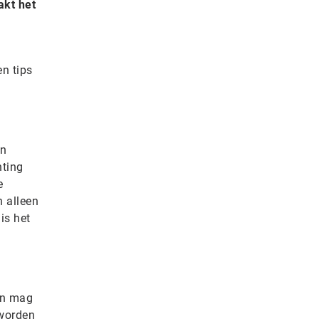
akt het
en tips
en
hting
e
n alleen
is het
en mag
worden