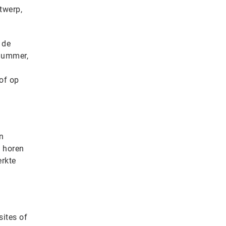
twerp,
 de
nnummer,
of op
n
e horen
erkte
sites of