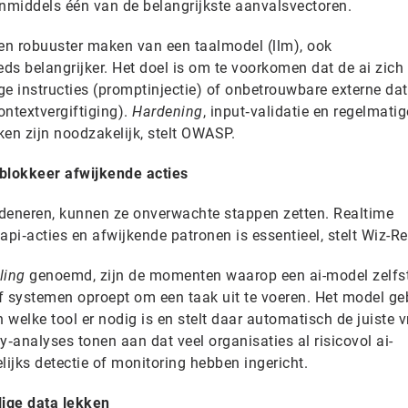
 inmiddels één van de belangrijkste aanvalsvectoren.
 en robuuster maken van een taalmodel (llm), ook
ds belangrijker. Het doel is om te voorkomen dat de ai zich 
 instructies (promptinjectie) of onbetrouwbare externe dat
ntextvergiftiging).
Hardening
, input‑validatie en regelmatig
en zijn noodzakelijk, stelt OWASP.
 blokkeer afwijkende acties
eneren, kunnen ze onverwachte stappen zetten. Realtime
 api‑acties en afwijkende patronen is essentieel, stelt Wiz-R
ling
genoemd, zijn de momenten waarop een ai-model zelfs
f systemen oproept om een taak uit te voeren. Het model ge
n welke tool er nodig is en stelt daar automatisch de juiste 
y‑analyses tonen aan dat veel organisaties al risicovol ai-
ijks detectie of monitoring hebben ingericht.
ige data lekken