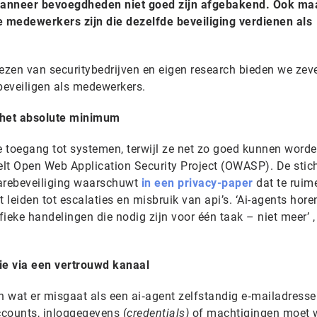
wanneer bevoegdheden niet goed zijn afgebakend. Ook ma
ale medewerkers zijn die dezelfde beveiliging verdienen als
viezen van securitybedrijven en eigen research bieden we zev
 beveiligen als medewerkers.
 het absolute minimum
de toegang tot systemen, terwijl ze net zo goed kunnen word
lt Open Web Application Security Project (OWASP). De stic
warebeveiliging waarschuwt
in een privacy-paper
dat te ruim
 leiden tot escalaties en misbruik van api’s. ‘Ai-agents hore
fieke handelingen die nodig zijn voor één taak – niet meer’ , 
tie via een vertrouwd kanaal
en wat er misgaat als een ai‑agent zelfstandig e‑mailadress
ccounts, inloggegevens (
credentials)
of machtigingen moet 