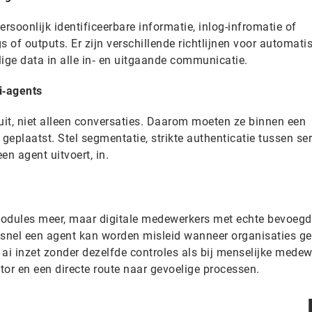
soonlijk identificeerbare informatie, inlog-infromatie of
s of outputs. Er zijn verschillende richtlijnen voor automati
elige data in alle in‑ en uitgaande communicatie.
ai‑agents
uit, niet alleen conversaties. Daarom moeten ze binnen een
 geplaatst. Stel segmentatie, strikte authenticatie tussen se
en agent uitvoert, in.
modules meer, maar digitale medewerkers met echte bevoeg
 snel een agent kan worden misleid wanneer organisaties g
e ai inzet zonder dezelfde controles als bij menselijke medew
tor en een directe route naar gevoelige processen.