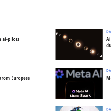
DA
 ai-pilots
Ai
du
DA
aarom Europese
Me
DA