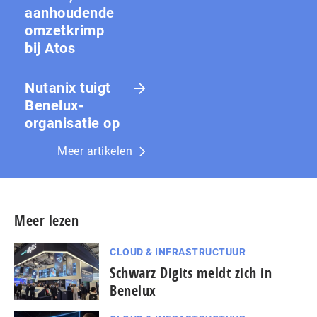
aanhoudende
omzetkrimp
bij Atos
Nutanix tuigt
Benelux-
organisatie op
Meer artikelen
Meer lezen
CLOUD & INFRASTRUCTUUR
Schwarz Digits meldt zich in
Benelux