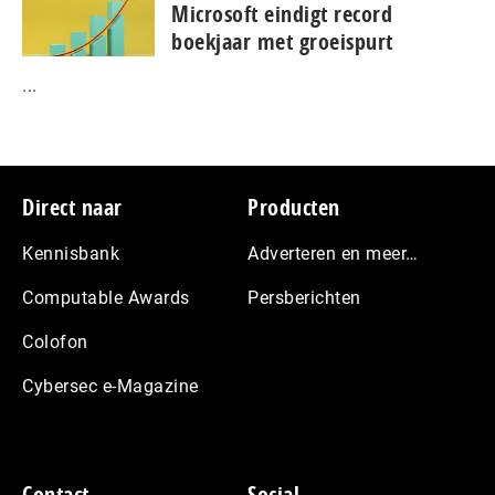
Microsoft eindigt record
boekjaar met groeispurt
...
Footer
Direct naar
Producten
Kennisbank
Adverteren en meer…
Computable Awards
Persberichten
Colofon
Cybersec e-Magazine
Contact
Social