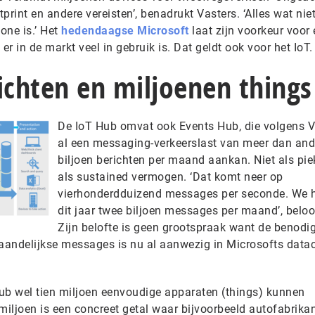
print en andere vereisten’, benadrukt Vasters. ‘Alles wat nie
one is.’ Het
hedendaagse Microsoft
laat zijn voorkeur voor
r in de markt veel in gebruik is. Dat geldt ook voor het IoT.
ichten en miljoenen things
De IoT Hub omvat ook Events Hub, die volgens V
al een messaging-verkeerslast van meer dan and
biljoen berichten per maand aankan. Niet als pie
als sustained vermogen. ‘Dat komt neer op
vierhonderdduizend messages per seconde. We 
dit jaar twee biljoen messages per maand’, beloof
Zijn belofte is geen grootspraak want de benodi
maandelijkse messages is nu al aanwezig in Microsofts datac
ub wel tien miljoen eenvoudige apparaten (things) kunnen
 miljoen is een concreet getal waar bijvoorbeeld autofabrik