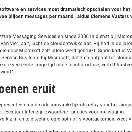
 software en services moet dramatisch opschalen voor het 
 twee biljoen messages per maand', aldus Clemens Vasters 
 Azure Messaging Services en sinds 2006 in dienst bij Micros
van vier jaar’, lacht de cloudontwikkelaar. Hij had in de jare
ie door Microsoft zelf intern werd gebruikt. Sinds kort is V
e Service Bus-team bij Microsoft, dat zich ontpopt tot cloudr
ure verkeerde lange tijd in de incubatorfase, vertelt Vasters
werd.’
joenen eruit
epresenteerd en diende aanvankelijk als relay voor het simp
r. Een jaar later zijn zwaardere functies voor messaging
werk zijn enkele technologie spin-offs voortgekomen, weet V
 waarvoor diverse patenten op zijn naam staan, die zorgt vo