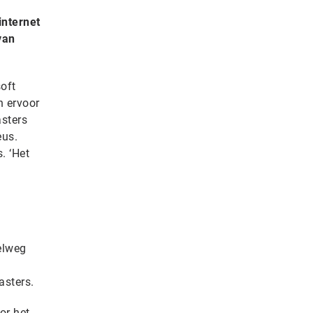
internet
van
oft
n ervoor
asters
eus.
. ‘Het
elweg
asters.
or het