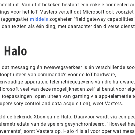
itect uit. Vanuit it bekeken bestaat een enkele connected a
ings voor het IoT. Vasters vertelt dat Microsoft ook voorziet 
 (aggregatie)
middels
zogeheten ‘field gateway capabilities’
 dan te zien als één ding, met daarachter dan diverse diens
n Halo
is dat messaging én tweewegsverkeer is én verschillende soo
loopt uiteen van commando’s voor de IoT-hardware,
envoudige apparaten, telemetriegegevens ván die hardware,
Microsoft veel van deze mogelijkheden zelf al benut voor eig
toepassingen lopen uiteen van gaming via app-telemetrie t
upervisory control and data acquisition), weet Vasters.
eld de bekende Xbox-game Halo. Daarvoor wordt via een pee
elemetriedata van de spelers gesynchroniseerd. ‘Hoeveel he
vements’, somt Vasters op. Halo 4 is al voorloper wat mess