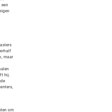
t een
 eigen
asters
erhalf
k, maar
halen
t hij.
gde
enters,
anten om