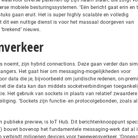
erse mobiele besturingssystemen. ‘Eén bericht gaat erin en 
 stuks gaan eruit. Het is super highly scalable en volledig
dat dit een nuttige dienst is voor het massaal doorgeven van
 ‘brekend’ nieuws.
enverkeer
rs noemt, zijn hybrid connections. Deze gaan verder dan si
vangers. Het gaat hier om messaging-mogelijkheden voor
oor data die je, bijvoorbeeld om juridische redenen, on-premi
et die data kan dan middels socketverbindingen toegankelij
ie. Het gebruik van sockets in plaats van relatief zwaardere
iliging. ‘Sockets zijn functie- en protocolgebonden, zoals al
n publieke preview, is IoT Hub. Dit berichtenknooppunt speci
IoT) bouwt bovenop het fundamentele messaging-werk dat al i
ub verbindt miljoenen devices voor tweewegsverkeer. ‘Ongeac