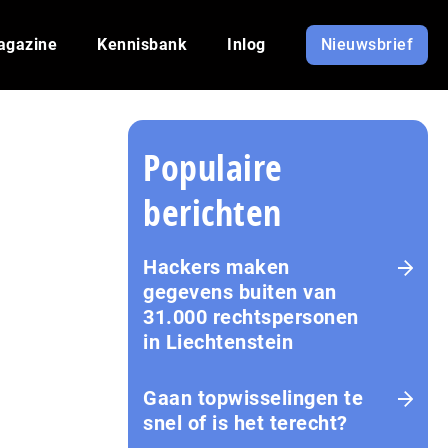
agazine
Kennisbank
Inlog
Nieuwsbrief
Populaire
berichten
Hackers maken
gegevens buiten van
31.000 rechtspersonen
in Liechtenstein
Gaan topwisselingen te
snel of is het terecht?