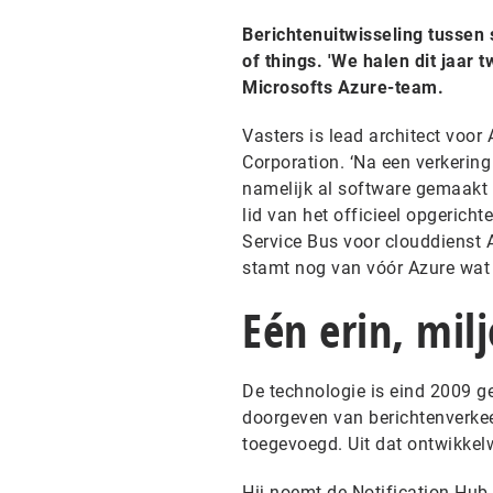
Berichtenuitwisseling tussen
of things. 'We halen dit jaar
Microsofts Azure-team.
Vasters is lead architect voor
Corporation. ‘Na een verkering 
namelijk al software gemaakt d
lid van het officieel opgericht
Service Bus voor clouddienst Az
stamt nog van vóór Azure wat 
Eén erin, mil
De technologie is eind 2009 g
doorgeven van berichtenverkee
toegevoegd. Uit dat ontwikkel
Hij noemt de Notification Hub,