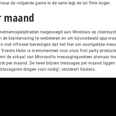
maar de volgende game in de serie legt de lat flink hoger.
r maand
lemetriemogelijkheden toegevoegd aan Windows op clientsys
de klantervaring te verbeteren en om bijvoorbeeld app-cra
an niet officieel bevestigen dat het hier om soortgelijke mes
 ‘Events Hubs is instrumenteel voor onze first party-producte
emt de schaal van Microsofts messagingverkeer alsmaar toe
abyte per maand. De twee biljoen messages per maand liggen 
travagante dingen voor nodig’, verzekert Vasters.