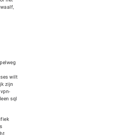
twaalf,
mpelweg
ses wilt
k zijn
 vpn-
leen sql
fiek
s
ht