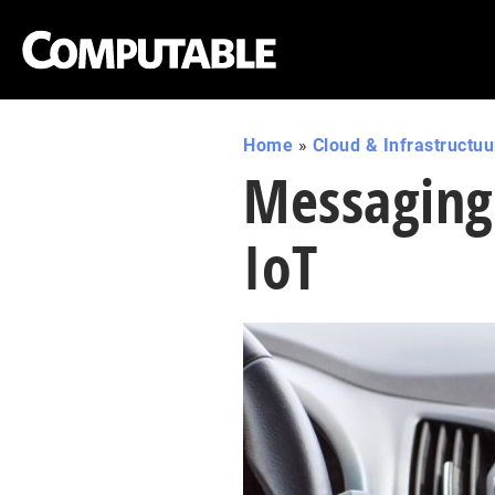
Home
»
Cloud & Infrastructuu
Messaging
IoT