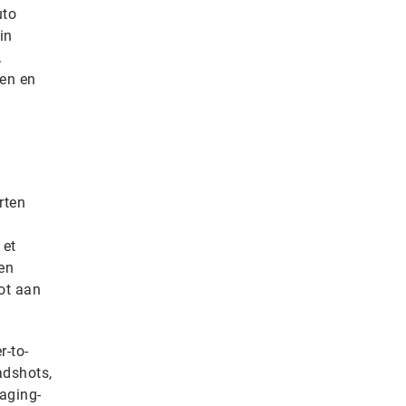
uto
in
.
ten en
rten
 et
en
ot aan
r-to-
adshots,
aging-