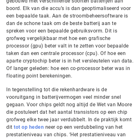
gebouwd met verschillende soorten batterijen aan
boord. Elk van die accu’s is dan geoptimaliseerd voor
een bepaalde taak. Aan de stroombeheersoftware is
dan de schone taak om de beste batterij aan te
spreken voor een bepaalde gebruiksvorm. Dit is
grofweg vergelijkbaar met hoe een grafische
processor (gpu) beter valt in te zetten voor bepaalde
taken dan een centrale processor (cpu). Of hoe een
aparte cryptochip beter is in het versleutelen van data.
Of langer geleden: hoe een co-processor beter was in
floating point berekeningen.
In tegenstelling tot die rekenhardware is de
vooruitgang in batterijvermogen veel minder snel
gegaan. Voor chips geldt nog altijd de Wet van Moore
die postuleert dat het aantal transistors op een chip
grofweg elke twee jaar verdubbelt. In de praktijk komt
dit
tot op heden
neer op een verdubbeling van het
prestatieniveau van chips. ‘Het prestatieniveau van