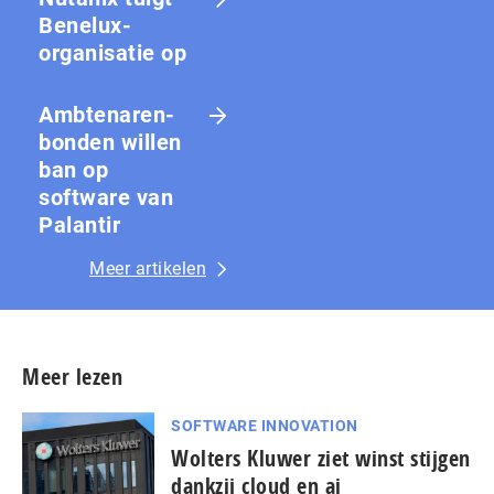
Benelux-
organisatie op
Amb­te­na­ren­
bon­den willen
ban op
software van
Palantir
Meer artikelen
Meer lezen
SOFTWARE INNOVATION
Wolters Kluwer ziet winst stijgen
dankzij cloud en ai