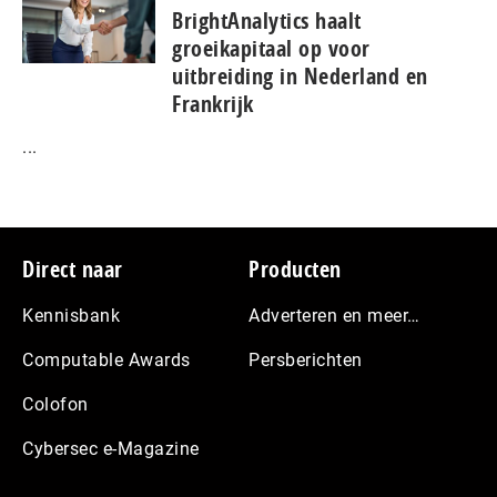
BrightAnalytics haalt
groeikapitaal op voor
uitbreiding in Nederland en
Frankrijk
...
Footer
Direct naar
Producten
Kennisbank
Adverteren en meer…
Computable Awards
Persberichten
Colofon
Cybersec e-Magazine