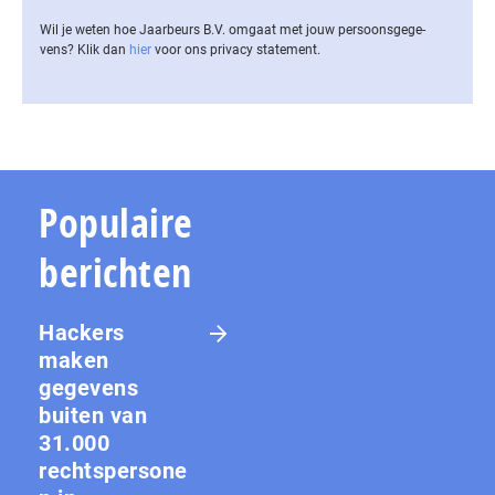
Wil je weten hoe Jaarbeurs B.V. omgaat met jouw per­soons­ge­ge­
vens? Klik dan
hier
voor ons privacy statement.
Populaire
berichten
Hackers
maken
gegevens
buiten van
31.000
rechtspersone