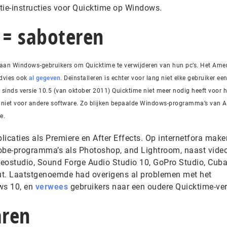
atie-instructies voor Quicktime op Windows.
 = saboteren
 aan Windows-gebruikers om Quicktime te verwijderen van hun pc’s. Het Ame
advies ook
al gegeven
. Deïnstalleren is echter voor lang niet elke gebruiker een
l sinds versie 10.5 (van oktober 2011) Quicktime niet meer nodig heeft voor h
t niet voor andere software. Zo blijken bepaalde Windows-programma’s van 
e.
icaties als Premiere en After Effects. Op internetfora make
be-programma’s als Photoshop, and Lightroom, naast video
ideostudio, Sound Forge Audio Studio 10, GoPro Studio, Cub
t. Laatstgenoemde had overigens al problemen met het
ws 10, en
verwees
gebruikers naar een oudere Quicktime-ver
aren