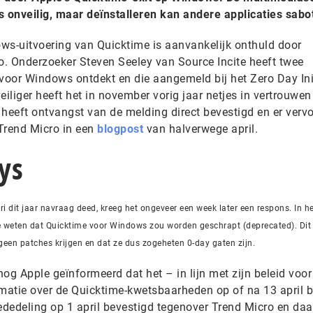
s onveilig, maar deïnstalleren kan andere applicaties sabo
s-uitvoering van Quicktime is aanvankelijk onthuld door
ro. Onderzoeker Steven Seeley van Source Incite heeft twee
oor Windows ontdekt en die aangemeld bij het Zero Day Ini
eiliger heeft het in november vorig jaar netjes in vertrouwe
 heeft ontvangst van de melding direct bevestigd en er verv
Trend Micro in een
blogpost
van halverwege april.
ys
ri dit jaar navraag deed, kreeg het ongeveer een week later een respons. In h
e weten dat Quicktime voor Windows zou worden geschrapt (deprecated). Dit
een patches krijgen en dat ze dus zogeheten 0-day gaten zijn.
og Apple geïnformeerd dat het – in lijn met zijn beleid voor
rmatie over de Quicktime-kwetsbaarheden op of na 13 april 
dedeling op 1 april bevestigd tegenover Trend Micro en daa