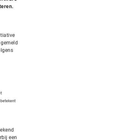
teren.
tiative
n gemeld
olgens
et
 betekent
bekend
rbij een