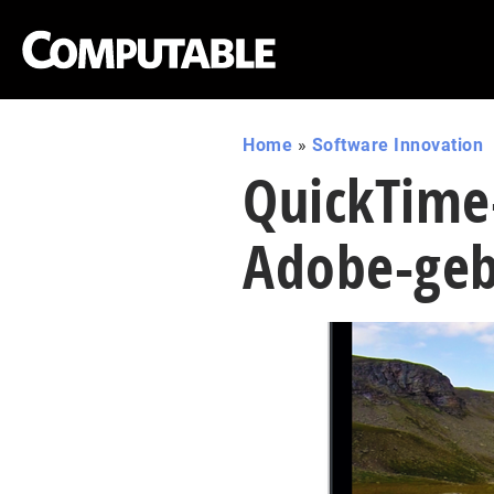
Home
»
Software Innovation
QuickTime-
Adobe-geb