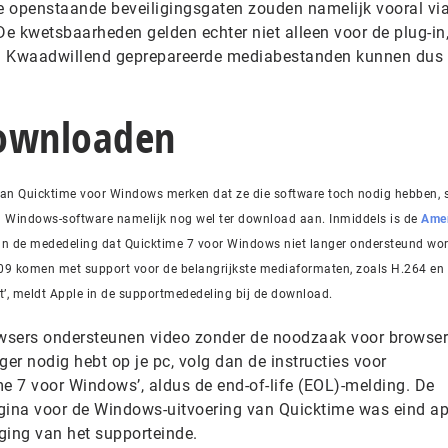
e openstaande beveiligingsgaten zouden namelijk vooral vi
 kwetsbaarheden gelden echter niet alleen voor de plug-in
s. Kwaadwillend geprepareerde mediabestanden kunnen dus
downloaden
 van Quicktime voor Windows merken dat ze die software toch nodig hebben, 
ten Windows-software namelijk nog wel ter download aan. Inmiddels is de
Amer
an de mededeling dat Quicktime 7 voor Windows niet langer ondersteund wor
09 komen met support voor de belangrijkste mediaformaten, zoals H.264 en
t’, meldt Apple in de supportmededeling bij de download.
wsers ondersteunen video zonder de noodzaak voor browser
nger nodig hebt op je pc, volg dan de instructies voor
e 7 voor Windows’, aldus de end-of-life (EOL)-melding. De
ina voor de Windows-uitvoering van Quicktime was eind ap
ging van het supporteinde.