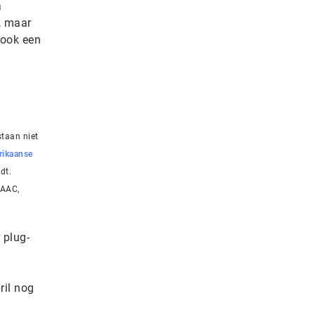
a
, maar
 ook een
staan niet
ikaanse
dt.
 AAC,
 plug-
ril nog