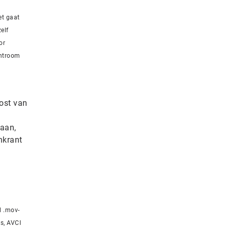
et gaat
elf
or
ghtroom
post van
e
daan,
nkrant
l .mov-
s, AVCI