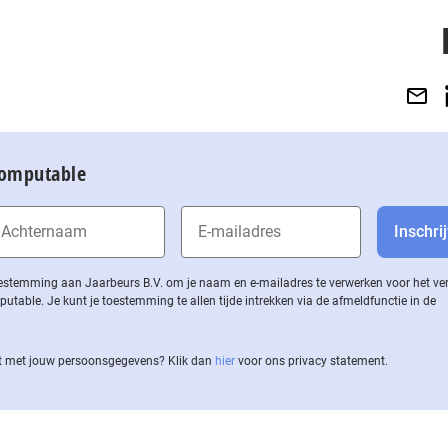
Computable
 toestemming aan Jaarbeurs B.V. om je naam en e-mailadres te verwerken voor het v
ble. Je kunt je toestemming te allen tijde intrekken via de af­meld­func­tie in de
 met jouw per­soons­ge­ge­vens? Klik dan
hier
voor ons privacy statement.