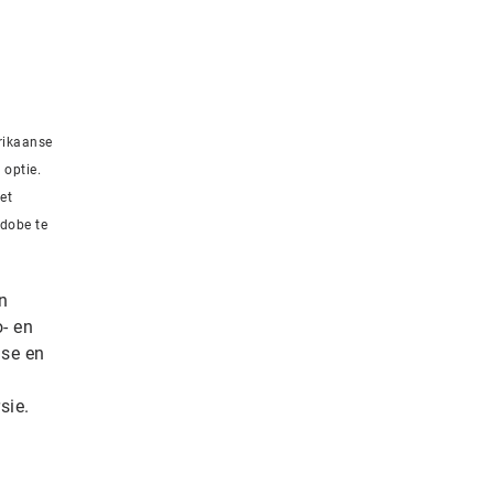
rikaanse
 optie.
et
Adobe te
n
- en
ase en
sie.