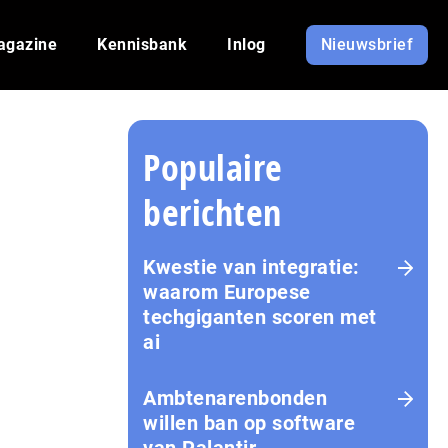
agazine
Kennisbank
Inlog
Nieuwsbrief
Populaire
berichten
Kwestie van integratie:
waarom Europese
techgiganten scoren met
ai
Amb­te­na­ren­bon­den
willen ban op software