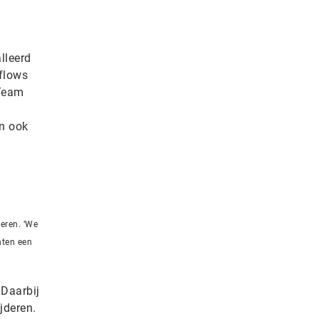
lleerd
kflows
 Team
en ook
deren. ‘We
nten een
 Daarbij
jderen.