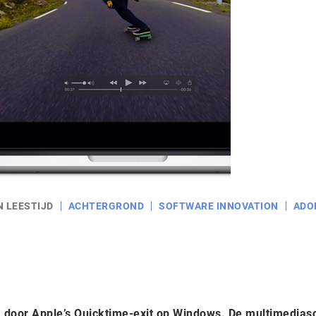
N LEESTIJD
ACHTERGROND
SOFTWARE INNOVATION
ADO
 door Apple’s Quicktime-exit op Windows. De multimedias