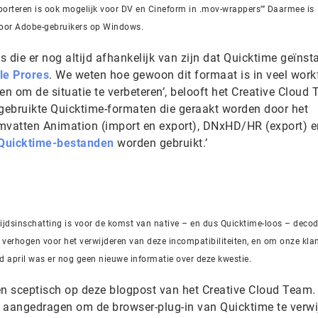
porteren is ook mogelijk voor DV en Cineform in .mov-wrappers’” Daarmee is
 voor Adobe-gebruikers op Windows.
 die er nog altijd afhankelijk van zijn dat Quicktime geïnsta
le Prores
. We weten hoe gewoon dit formaat is in veel wor
en om de situatie te verbeteren’, belooft het Creative Cloud
gebruikte Quicktime-formaten die geraakt worden door het
omvatten Animation (import en export), DNxHD/HR (export) 
Quicktime-bestanden
worden gebruikt.’
 tijdsinschatting is voor de komst van native – en dus Quicktime-loos – deco
 verhogen voor het verwijderen van deze incompatibiliteiten, en om onze kla
nd april was er nog geen nieuwe informatie over deze kwestie.
n sceptisch op deze blogpost van het Creative Cloud Team.
ip aangedragen om de browser-plug-in van Quicktime te verwi