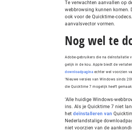
Te verwachten aanvallen op d
webbrowsing kunnen komen. De
ook voor de Quicktime-codec
aanvalsvector vormen.
Nog wel te 
Adobe-gebruikers die na deïnstallatie
gelijk in de kou. Apple biedt de verla
downloadpagina
echter wel voorzien v
‘Nieuwe versies van Windows sinds 20
die Quicktime 7 mogelijk heeft gemaak
‘Alle huidige Windows-webbro
ins. Als je Quicktime 7 niet la
het
deïnstalleren van
Quicktim
Nederlandstalige downloadpag
niet voorzien van de aankondi