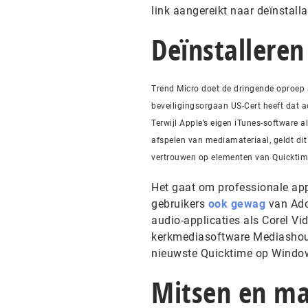
link aangereikt naar deïnstall
Deïnstalleren
Trend Micro doet de dringende oproep
beveiligingsorgaan US-Cert heeft dat 
Terwijl Apple’s eigen iTunes-software a
afspelen van mediamateriaal, geldt di
vertrouwen op elementen van Quicktim
Het gaat om professionale appl
gebruikers
ook gewag
van Ado
audio-applicaties als Corel V
kerkmediasoftware Mediashou
nieuwste Quicktime op Windo
Mitsen en m