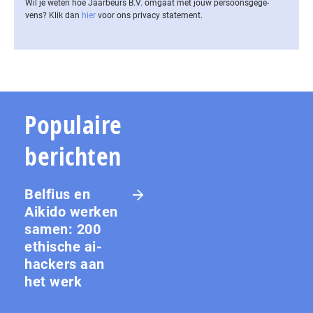
Wil je weten hoe Jaarbeurs B.V. omgaat met jouw per­soons­ge­ge­
vens? Klik dan
hier
voor ons privacy statement.
Populaire
berichten
Belfius en
Aikido werken
samen: 200
ethische ai-
hackers aan
het werk