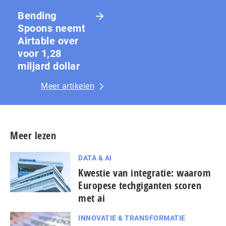
Bending
Spoons neemt
Airtable over
voor 1,28
miljard dollar
Meer artikelen
Meer lezen
DATA & AI
Kwestie van integratie: waarom
Europese techgiganten scoren
met ai
INNOVATIE & TRANSFORMATIE