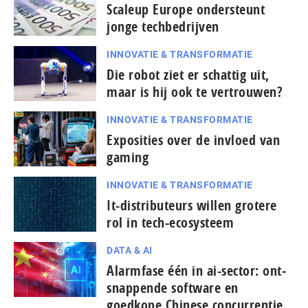
Scaleup Europe ondersteunt
jonge techbedrijven
INNOVATIE & TRANSFORMATIE
Die robot ziet er schattig uit,
maar is hij ook te vertrouwen?
INNOVATIE & TRANSFORMATIE
Exposities over de invloed van
gaming
INNOVATIE & TRANSFORMATIE
It-dis­tri­bu­teurs willen grotere
rol in tech-ecosysteem
DATA & AI
Alarmfase één in ai-sector: ont­
snap­pen­de software en
goedkope Chinese con­cur­ren­tie