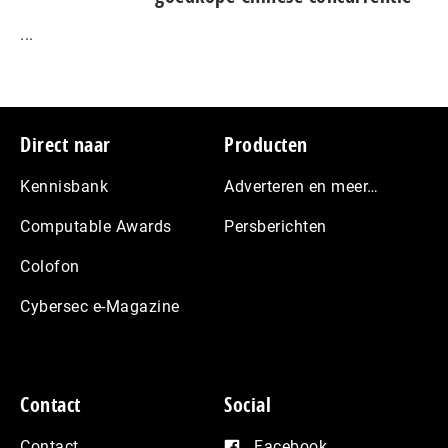
...
Footer
Direct naar
Producten
Kennisbank
Adverteren en meer…
Computable Awards
Persberichten
Colofon
Cybersec e-Magazine
Contact
Social
Contact
Facebook