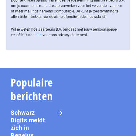
Door te klikken op inschrijven geef je toestemming aan Jaarbeurs B.V.
om je naam en e-mailadres te verwerken voor het verzenden van een
of meer mailings namens Computable. Je kunt je toestemming te
allen tijde intrekken via de af­meld­func­tie in de nieuwsbrief.
Wil je weten hoe Jaarbeurs B.V. omgaat met jouw per­soons­ge­ge­
vens? Klik dan
hier
voor ons privacy statement.
Populaire
berichten
Schwarz
Digits meldt
zich in
Benelux