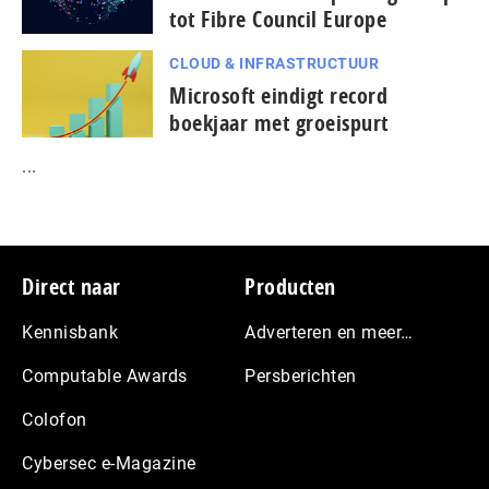
tot Fibre Council Europe
CLOUD & INFRASTRUCTUUR
Microsoft eindigt record
boekjaar met groeispurt
...
Footer
Direct naar
Producten
Kennisbank
Adverteren en meer…
Computable Awards
Persberichten
Colofon
Cybersec e-Magazine