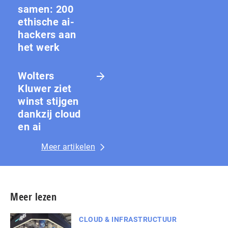
samen: 200
ethische ai-
hackers aan
het werk
Wolters
Kluwer ziet
winst stijgen
dankzij cloud
en ai
Meer artikelen
Meer lezen
CLOUD & INFRASTRUCTUUR